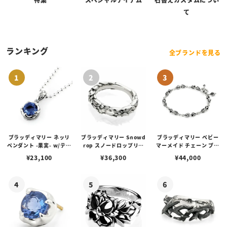
て
ランキング
全ブランドを見る
ブラッディマリー ネッリ
ブラッディマリー Snowd
ブラッディマリー ベビー
ペンダント -果実- w/ティ
rop スノードロップリン
マーメイド チェーン ブレ
アフローライト
グ w/ダイヤモンド
スレット 19cm
¥
23,100
¥
36,300
¥
44,000