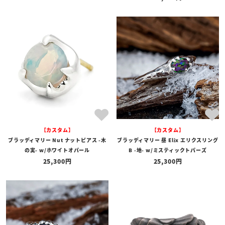
【カスタム】
【カスタム】
ブラッディマリー Nut ナットピアス -木
ブラッディマリー 昼 Elix エリクスリング
の実- w/ホワイトオパール
B -地- w/ミスティックトパーズ
25,300
25,300