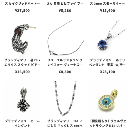
ズ セイクリッドハートピ
さん 着用 ビビファイ フー
ズ 3mm スモールオーバ
アス /ガーネット
プピアス
ルビーンズチェーン w/ロ
¥
27,500
¥
5,280
¥
15,400
ブスタークラスプ＆LTロ
ゴプレート
ブラッディマリー 昼 Elix
リリーエルランドソン プ
ブラッディマリー ネッリ
エリクス スタッド ピアス
レイフォー ヴィーナスチ
ペンダント -果実- w/ティ
w/ガーネット
ェーン / VENUS
アフローライト
¥
16,500
¥
8,800
¥
23,100
ブラッディマリー カーム
ブラッディマリー Eld い
【要見積もり】ヴェルヴェ
ペンダント
にしえ ネックレス 60cm
ットラウンジ K18 リバテ