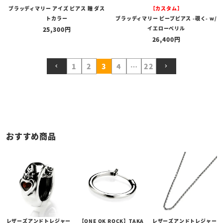
ブラッディマリー アイズ ピアス 瞳 ダス
【カスタム】
トカラー
ブラッディマリー ピープピアス -覗く- w/
イエローベリル
25,300
26,400
1
2
3
4
…
22
おすすめ商品
レザーズアンドトレジャー
【ONE OK ROCK】TAKA
レザーズアンドトレジャー