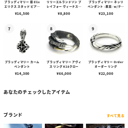
ブラッディマリー 昼 Elix
リリーエルランドソン プ
ブラッディマリー ネッリ
エリクス スタッド ピアス
レイフォー ヴィーナスチ
ペンダント -果実- w/ティ
w/ガーネット
ェーン / VENUS
アフローライト
¥
16,500
¥
8,800
¥
23,100
ブラッディマリー カーム
ブラッディマリー アヴィ
ブラッディマリー Order
ペンダント
ス リング K18クロー
オーダー リング
¥
14,300
¥
66,000
¥
22,000
あなたのチェックしたアイテム
ブランド
すべて見る