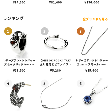
ィー ペンダント/ダイヤ/
¥
14,300
¥
81,400
¥
176,000
ターコイズ
ランキング
全ブランドを見る
レザーズアンドトレジャー
【ONE OK ROCK】TAKA
レザーズアンドトレジャー
ズ セイクリッドハートピ
さん 着用 ビビファイ フー
ズ 3mm スモールオーバ
アス /ガーネット
プピアス
ルビーンズチェーン w/ロ
¥
27,500
¥
5,280
¥
15,400
ブスタークラスプ＆LTロ
ゴプレート