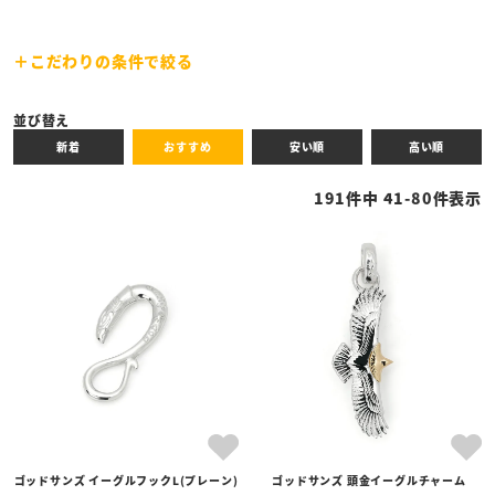
こだわりの条件で絞る
キーワード
並び替え
新着
おすすめ
安い順
高い順
性別
191
件中
41
-
80
件表示
商品タイプ
全ての商品
予約商品
セール商品
カテゴリ
ブランド
ゴッドサンズ イーグルフックL(プレーン)
ゴッドサンズ 頭金イーグルチャーム
価格