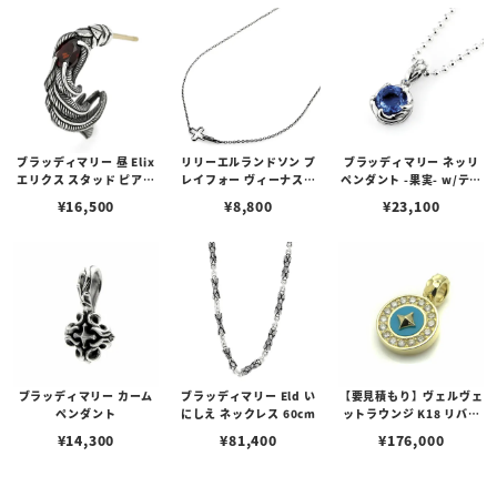
ブラッディマリー 昼 Elix
リリーエルランドソン プ
ブラッディマリー ネッリ
エリクス スタッド ピアス
レイフォー ヴィーナスチ
ペンダント -果実- w/ティ
w/ガーネット
ェーン / VENUS
アフローライト
¥
16,500
¥
8,800
¥
23,100
ブラッディマリー カーム
ブラッディマリー Eld い
【要見積もり】ヴェルヴェ
ペンダント
にしえ ネックレス 60cm
ットラウンジ K18 リバテ
ィー ペンダント/ダイヤ/
¥
14,300
¥
81,400
¥
176,000
ターコイズ