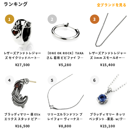
ランキング
全ブランドを見る
レザーズアンドトレジャー
【ONE OK ROCK】TAKA
レザーズアンドトレジャー
ズ セイクリッドハートピ
さん 着用 ビビファイ フー
ズ 3mm スモールオーバ
アス /ガーネット
プピアス
ルビーンズチェーン w/ロ
¥
27,500
¥
5,280
¥
15,400
ブスタークラスプ＆LTロ
ゴプレート
ブラッディマリー 昼 Elix
リリーエルランドソン プ
ブラッディマリー ネッリ
エリクス スタッド ピアス
レイフォー ヴィーナスチ
ペンダント -果実- w/ティ
w/ガーネット
ェーン / VENUS
アフローライト
¥
16,500
¥
8,800
¥
23,100