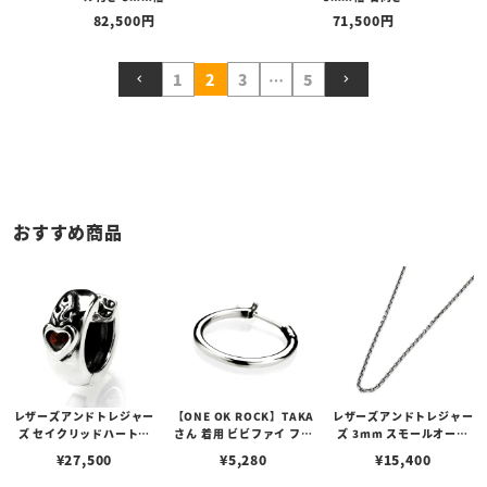
82,500
71,500
1
2
3
…
5
おすすめ商品
レザーズアンドトレジャー
【ONE OK ROCK】TAKA
レザーズアンドトレジャー
ズ セイクリッドハートピ
さん 着用 ビビファイ フー
ズ 3mm スモールオーバ
アス /ガーネット
プピアス
ルビーンズチェーン w/ロ
¥
27,500
¥
5,280
¥
15,400
ブスタークラスプ＆LTロ
ゴプレート