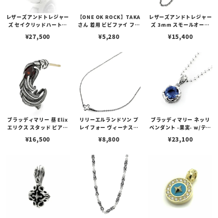
レザーズアンドトレジャー
【ONE OK ROCK】TAKA
レザーズアンドトレジャー
ズ セイクリッドハートピ
さん 着用 ビビファイ フー
ズ 3mm スモールオーバ
アス /ガーネット
プピアス
ルビーンズチェーン w/ロ
¥
27,500
¥
5,280
¥
15,400
ブスタークラスプ＆LTロ
ゴプレート
ブラッディマリー 昼 Elix
リリーエルランドソン プ
ブラッディマリー ネッリ
エリクス スタッド ピアス
レイフォー ヴィーナスチ
ペンダント -果実- w/ティ
w/ガーネット
ェーン / VENUS
アフローライト
¥
16,500
¥
8,800
¥
23,100