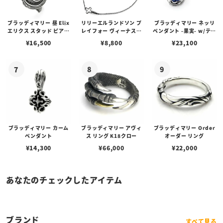
ブラッディマリー 昼 Elix
リリーエルランドソン プ
ブラッディマリー ネッリ
エリクス スタッド ピアス
レイフォー ヴィーナスチ
ペンダント -果実- w/ティ
w/ガーネット
ェーン / VENUS
アフローライト
¥
16,500
¥
8,800
¥
23,100
ブラッディマリー カーム
ブラッディマリー アヴィ
ブラッディマリー Order
ペンダント
ス リング K18クロー
オーダー リング
¥
14,300
¥
66,000
¥
22,000
あなたのチェックしたアイテム
ブランド
すべて見る