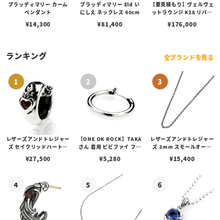
ブラッディマリー カーム
ブラッディマリー Eld い
【要見積もり】ヴェルヴェ
ペンダント
にしえ ネックレス 60cm
ットラウンジ K18 リバテ
ィー ペンダント/ダイヤ/
¥
14,300
¥
81,400
¥
176,000
ターコイズ
ランキング
全ブランドを見る
レザーズアンドトレジャー
【ONE OK ROCK】TAKA
レザーズアンドトレジャー
ズ セイクリッドハートピ
さん 着用 ビビファイ フー
ズ 3mm スモールオーバ
アス /ガーネット
プピアス
ルビーンズチェーン w/ロ
¥
27,500
¥
5,280
¥
15,400
ブスタークラスプ＆LTロ
ゴプレート