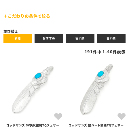
こだわりの条件で絞る
キーワード
並び替え
新着
おすすめ
安い順
高い順
性別
191
件中
1
-
40
件表示
商品タイプ
全ての商品
予約商品
セール商品
カテゴリ
ブランド
ゴッドサンズ SV矢尻銀縄TQフェザー
ゴッドサンズ 銀ハート銀縄TQフェザー
価格