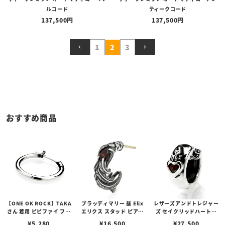
ルコード
ティークコード
137,500
137,500
1
2
3
おすすめ商品
【ONE OK ROCK】TAKA
ブラッディマリー 昼 Elix
レザーズアンドトレジャー
さん 着用 ビビファイ フー
エリクス スタッド ピアス
ズ セイクリッドハートピ
プピアス
w/ガーネット
アス /ガーネット
¥
5,280
¥
16,500
¥
27,500