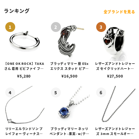
ン
ランキング
全ブランドを見る
【ONE OK ROCK】TAKA
ブラッディマリー 昼 Elix
レザーズアンドトレジャー
さん 着用 ビビファイ フー
エリクス スタッド ピアス
ズ セイクリッドハートピ
プピアス
w/ガーネット
アス /ガーネット
¥
5,280
¥
16,500
¥
27,500
リリーエルランドソン プ
ブラッディマリー ネッリ
レザーズアンドトレジャー
レイフォー ヴィーナスチ
ペンダント -果実- w/ティ
ズ 3mm スモールオーバ
ェーン / VENUS
アフローライト
ルビーンズチェーン w/ロ