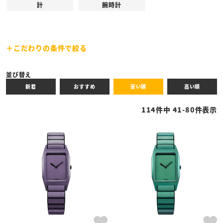
計
腕時計
こだわりの条件で絞る
キーワード
並び替え
新着
おすすめ
安い順
高い順
性別
114
件中
41
-
80
件表示
商品タイプ
全ての商品
予約商品
セール商品
カテゴリ
ブランド