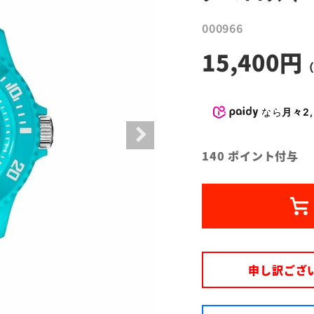
000966
15,400
なら
月々2,
140
ポイント付与
申し訳ござ