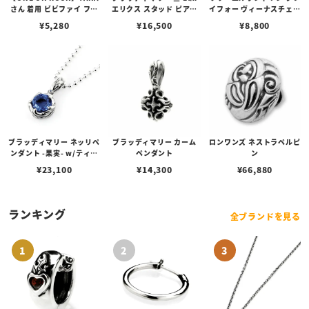
さん 着用 ビビファイ フー
エリクス スタッド ピアス
イフォー ヴィーナスチェー
プピアス
w/ガーネット
ン / VENUS
¥
5,280
¥
16,500
¥
8,800
ブラッディマリー ネッリペ
ブラッディマリー カーム
ロンワンズ ネストラペルピ
ンダント -果実- w/ティア
ペンダント
ン
フローライト
¥
23,100
¥
14,300
¥
66,880
ランキング
全ブランドを見る