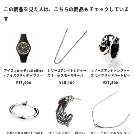
この商品を見た人は、こちらの商品もチェックしていま
す
アイスウォッチ ICE glitte
レザーズアンドトレジャー
レザーズアンドトレジャー
r アイスグリッター ブラッ
ズ 3mm スモールオーバル
ズ セイクリッドハートピア
ク （スモール）
ビーンズチェーン w/ロブ
ス /ガーネット
¥
17,600
¥
15,400
¥
27,500
スタークラスプ＆LTロゴプ
レート
【ONE OK ROCK】TAKA
ブラッディマリー 昼 Elix
リリーエルランドソン プレ