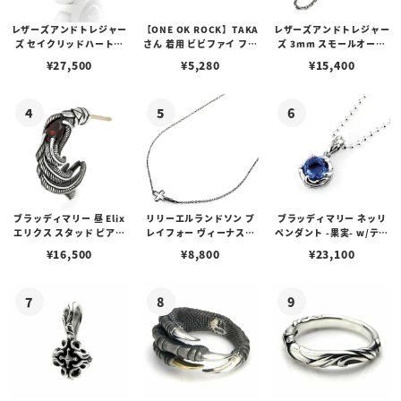
レザーズアンドトレジャー
【ONE OK ROCK】TAKA
レザーズアンドトレジャー
ズ セイクリッドハートピ
さん 着用 ビビファイ フー
ズ 3mm スモールオーバ
アス /ガーネット
プピアス
ルビーンズチェーン w/ロ
¥
27,500
¥
5,280
¥
15,400
ブスタークラスプ＆LTロ
ゴプレート
ブラッディマリー 昼 Elix
リリーエルランドソン プ
ブラッディマリー ネッリ
エリクス スタッド ピアス
レイフォー ヴィーナスチ
ペンダント -果実- w/ティ
w/ガーネット
ェーン / VENUS
アフローライト
¥
16,500
¥
8,800
¥
23,100