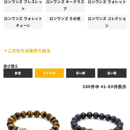
ロンワンズ ブレスレッ
ロンワンズ キークラス
ロンワンズ ウォレット
ト
プ
ロンワンズ ウォレット
ロンワンズ その他
ロンワンズ コレクショ
チェーン
ン
こだわりの条件で絞る
キーワード
並び替え
新着
おすすめ
安い順
高い順
性別
380
件中
41
-
80
件表示
商品タイプ
全ての商品
予約商品
セール商品
カテゴリ