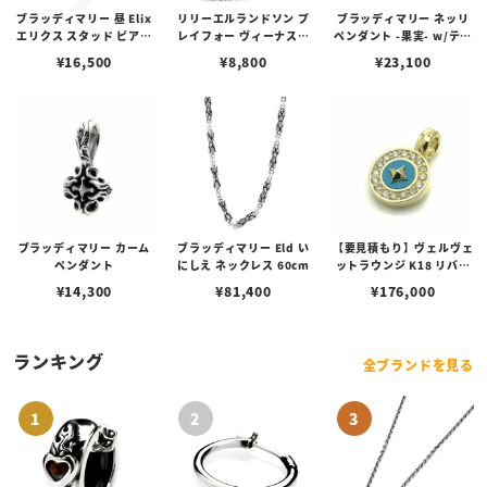
ブラッディマリー 昼 Elix
リリーエルランドソン プ
ブラッディマリー ネッリ
エリクス スタッド ピアス
レイフォー ヴィーナスチ
ペンダント -果実- w/ティ
w/ガーネット
ェーン / VENUS
アフローライト
¥
16,500
¥
8,800
¥
23,100
ブラッディマリー カーム
ブラッディマリー Eld い
【要見積もり】ヴェルヴェ
ペンダント
にしえ ネックレス 60cm
ットラウンジ K18 リバテ
ィー ペンダント/ダイヤ/
¥
14,300
¥
81,400
¥
176,000
ターコイズ
ランキング
全ブランドを見る