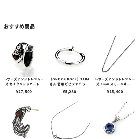
おすすめ商品
レザーズアンドトレジャー
【ONE OK ROCK】TAKA
レザーズアンドトレジャー
ズ セイクリッドハートピ
さん 着用 ビビファイ フー
ズ 3mm スモールオーバ
アス /ガーネット
プピアス
ルビーンズチェーン w/ロ
¥
27,500
¥
5,280
¥
15,400
ブスタークラスプ＆LTロ
ゴプレート