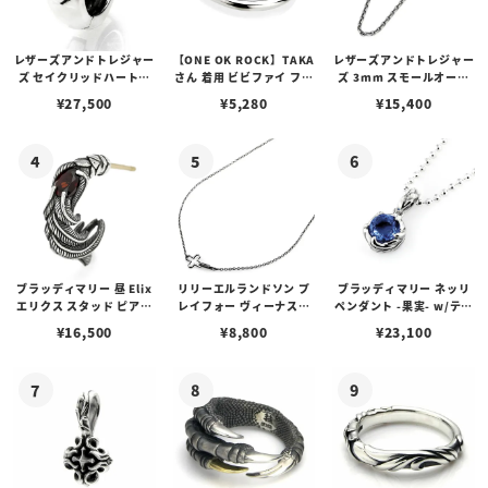
レザーズアンドトレジャー
【ONE OK ROCK】TAKA
レザーズアンドトレジャー
ズ セイクリッドハートピ
さん 着用 ビビファイ フー
ズ 3mm スモールオーバ
アス /ガーネット
プピアス
ルビーンズチェーン w/ロ
¥
27,500
¥
5,280
¥
15,400
ブスタークラスプ＆LTロ
ゴプレート
ブラッディマリー 昼 Elix
リリーエルランドソン プ
ブラッディマリー ネッリ
エリクス スタッド ピアス
レイフォー ヴィーナスチ
ペンダント -果実- w/ティ
w/ガーネット
ェーン / VENUS
アフローライト
¥
16,500
¥
8,800
¥
23,100