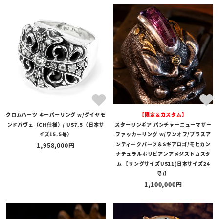
商品タイプ
全ての商品
予約商品
セール商品
カテゴリ
ブランド
クロムハーツ キーパーリング w/ダイヤモ
【限定＆カスタム】
価格
ンドパヴェ（CH仕様）/ US7.5（日本サ
スターリンギア パンチャーニューマザー
〜
イズ15.5号）
ファッカーリング w/ワンオフ/ブラスア
ンティークパーツ＆Sギアロゴ/モヒカン
1,958,000
在庫の有無
ナチュラルボリビアンアメジストカスタ
ム 【リングサイズUS11(日本サイズ24
在庫あり
在庫なしを含む
号)】
1,100,000