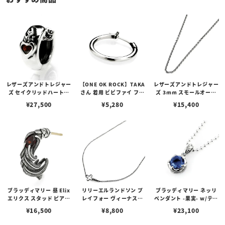
レザーズアンドトレジャー
【ONE OK ROCK】TAKA
レザーズアンドトレジャー
ズ セイクリッドハートピ
さん 着用 ビビファイ フー
ズ 3mm スモールオーバ
アス /ガーネット
プピアス
ルビーンズチェーン w/ロ
¥
27,500
¥
5,280
¥
15,400
ブスタークラスプ＆LTロ
ゴプレート
ブラッディマリー 昼 Elix
リリーエルランドソン プ
ブラッディマリー ネッリ
エリクス スタッド ピアス
レイフォー ヴィーナスチ
ペンダント -果実- w/ティ
w/ガーネット
ェーン / VENUS
アフローライト
¥
16,500
¥
8,800
¥
23,100