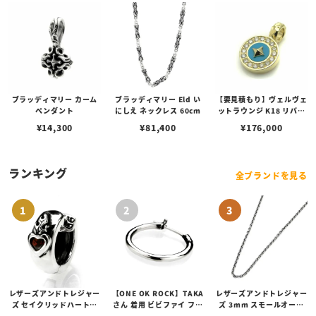
ブラッディマリー カーム
ブラッディマリー Eld い
【要見積もり】ヴェルヴェ
ペンダント
にしえ ネックレス 60cm
ットラウンジ K18 リバテ
ィー ペンダント/ダイヤ/
¥
14,300
¥
81,400
¥
176,000
ターコイズ
ランキング
全ブランドを見る
レザーズアンドトレジャー
【ONE OK ROCK】TAKA
レザーズアンドトレジャー
ズ セイクリッドハートピ
さん 着用 ビビファイ フー
ズ 3mm スモールオーバ
アス /ガーネット
プピアス
ルビーンズチェーン w/ロ