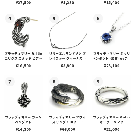
¥
27,500
¥
5,280
¥
15,400
ブスタークラスプ＆LTロ
ゴプレート
ブラッディマリー 昼 Elix
リリーエルランドソン プ
ブラッディマリー ネッリ
エリクス スタッド ピアス
レイフォー ヴィーナスチ
ペンダント -果実- w/ティ
w/ガーネット
ェーン / VENUS
アフローライト
¥
16,500
¥
8,800
¥
23,100
ブラッディマリー カーム
ブラッディマリー アヴィ
ブラッディマリー Order
ペンダント
ス リング K18クロー
オーダー リング
¥
14,300
¥
66,000
¥
22,000