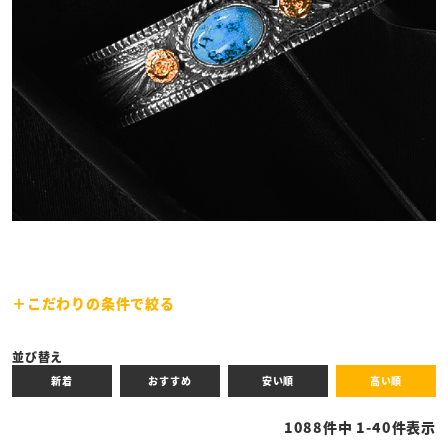
こだわりの条件で絞る
キーワード
並び替え
新着
おすすめ
安い順
高い順
性別
1088
件中
1
-
40
件表示