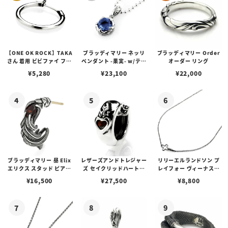
【ONE OK ROCK】TAKA
ブラッディマリー ネッリ
ブラッディマリー Order
さん 着用 ビビファイ フー
ペンダント -果実- w/ティ
オーダー リング
プピアス
アフローライト
¥
5,280
¥
23,100
¥
22,000
ブラッディマリー 昼 Elix
レザーズアンドトレジャー
リリーエルランドソン プ
エリクス スタッド ピアス
ズ セイクリッドハートピ
レイフォー ヴィーナスチ
w/ガーネット
アス /ガーネット
ェーン / VENUS
¥
16,500
¥
27,500
¥
8,800