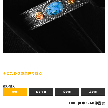
こだわりの条件で絞る
キーワード
並び替え
新着
おすすめ
安い順
高い順
性別
1088
件中
1
-
40
件表示