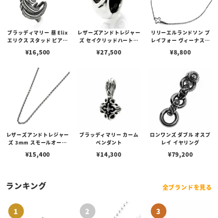
ブラッディマリー 昼 Elix
レザーズアンドトレジャー
リリーエルランドソン プ
エリクス スタッド ピアス
ズ セイクリッドハートピ
レイフォー ヴィーナスチ
w/ガーネット
アス /ガーネット
ェーン / VENUS
¥
16,500
¥
27,500
¥
8,800
レザーズアンドトレジャー
ブラッディマリー カーム
ロンワンズ ダブル オスプ
ズ 3mm スモールオーバ
ペンダント
レイ イヤリング
ルビーンズチェーン w/ロ
¥
15,400
¥
14,300
¥
79,200
ブスタークラスプ＆LTロ
ゴプレート
ランキング
全ブランドを見る