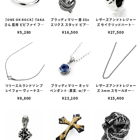
【ONE OK ROCK】TAKA
ブラッディマリー 昼 Elix
レザーズアンドトレジャー
さん 着用 ビビファイ フー
エリクス スタッド ピアス
ズ セイクリッドハートピ
プピアス
w/ガーネット
アス /ガーネット
¥
5,280
¥
16,500
¥
27,500
リリーエルランドソン プ
ブラッディマリー ネッリ
レザーズアンドトレジャー
レイフォー ヴィーナスチ
ペンダント -果実- w/ティ
ズ 3mm スモールオーバ
ェーン / VENUS
アフローライト
ルビーンズチェーン w/ロ
¥
8,800
¥
23,100
¥
15,400
ブスタークラスプ＆LTロ
ゴプレート