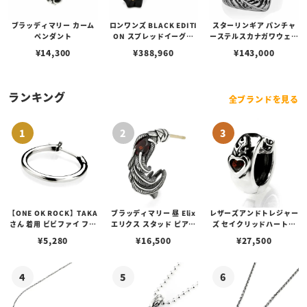
ブラッディマリー カーム
ロンワンズ BLACK EDITI
スターリンギア パンチャ
ペンダント
ON スプレッドイーグル
ーステルスカナガワウェー
ペンダント M w/ ブラック
ブリング
¥
14,300
¥
388,960
¥
143,000
コーティング w/ K18イエ
ローゴールド フュージョ
ン
ランキング
全ブランドを見る
【ONE OK ROCK】TAKA
ブラッディマリー 昼 Elix
レザーズアンドトレジャー
さん 着用 ビビファイ フー
エリクス スタッド ピアス
ズ セイクリッドハートピ
プピアス
w/ガーネット
アス /ガーネット
¥
5,280
¥
16,500
¥
27,500