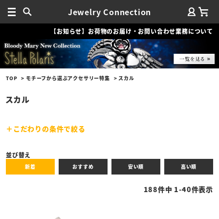
Jewelry Connection
【お知らせ】お荷物のお届け・お問い合わせ業務について
TOP
モチーフから選ぶアクセサリー特集
スカル
スカル
こだわりの条件で絞る
キーワード
並び替え
新着
おすすめ
安い順
高い順
性別
188
件中
1
-
40
件表示
商品タイプ