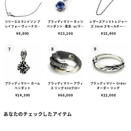
リリーエルランドソン プ
ブラッディマリー ネッリ
レザーズアンドトレジャー
レイフォー ヴィーナスチ
ペンダント -果実- w/ティ
ズ 3mm スモールオーバ
ェーン / VENUS
アフローライト
ルビーンズチェーン w/ロ
¥
8,800
¥
23,100
¥
15,400
ブスタークラスプ＆LTロ
ゴプレート
ブラッディマリー カーム
ブラッディマリー アヴィ
ブラッディマリー Order
ペンダント
ス リング K18クロー
オーダー リング
¥
14,300
¥
66,000
¥
22,000
あなたのチェックしたアイテム