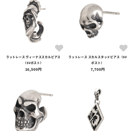
全ての商品
予約商品
セール商品
カテゴリ
ブランド
ラットレース ヴィーナススカルピアス
ラットレース スカルスタッドピアス（SV
価格
（SVポスト）
ポスト）
〜
16,500
7,700
在庫の有無
在庫あり
在庫なしを含む