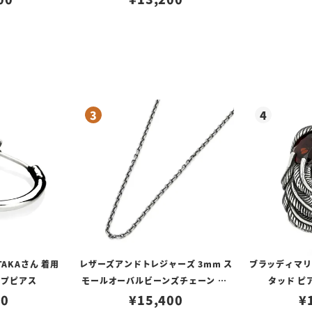
TAKAさん 着用
レザーズアンドトレジャーズ 3mm ス
ブラッディマリー 
ープピアス
モールオーバルビーンズチェーン w/
タッド ピ
80
ロブスタークラスプ＆LTロゴプレート
¥
15,400
¥