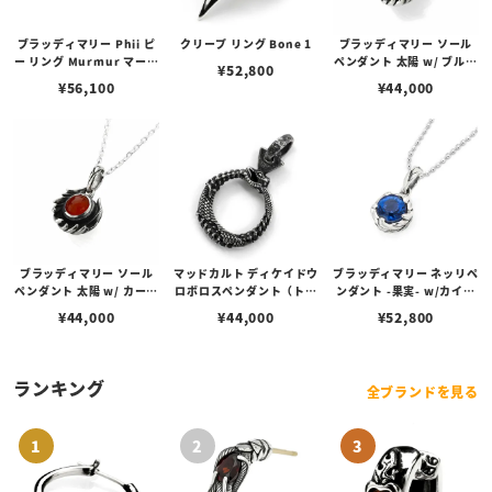
ブラッディマリー Phii ピ
クリープ リング Bone 1
ブラッディマリー ソール
ー リング Murmur マーマ
ペンダント 太陽 w/ ブルー
¥
52,800
ー w/カイヤナイト
サンドストーン
¥
56,100
¥
44,000
ブラッディマリー ソール
マッドカルト ディケイドウ
ブラッディマリー ネッリペ
ペンダント 太陽 w/ カーネ
ロボロスペンダント（トッ
ンダント -果実- w/カイヤ
リアン
プのみ）
ナイト
¥
44,000
¥
44,000
¥
52,800
ランキング
全ブランドを見る