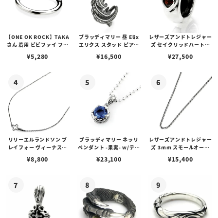
【ONE OK ROCK】TAKA
ブラッディマリー 昼 Elix
レザーズアンドトレジャー
さん 着用 ビビファイ フー
エリクス スタッド ピアス
ズ セイクリッドハートピ
プピアス
w/ガーネット
アス /ガーネット
¥
5,280
¥
16,500
¥
27,500
リリーエルランドソン プ
ブラッディマリー ネッリ
レザーズアンドトレジャー
レイフォー ヴィーナスチ
ペンダント -果実- w/ティ
ズ 3mm スモールオーバ
ェーン / VENUS
アフローライト
ルビーンズチェーン w/ロ
¥
8,800
¥
23,100
¥
15,400
ブスタークラスプ＆LTロ
ゴプレート