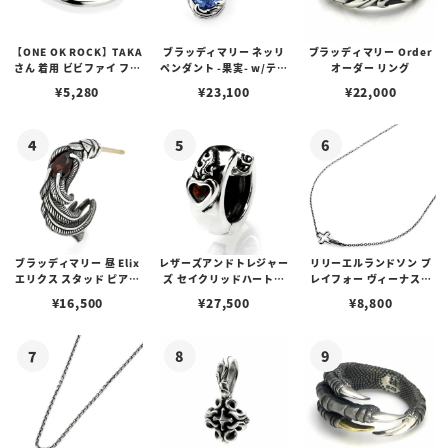
【ONE OK ROCK】TAKA
ブラッディマリー ネッリ
ブラッディマリー Order
さん 着用 ビビファイ フー
ペンダント -果実- w/ティ
オーダー リング
プピアス
アフローライト
¥
5,280
¥
23,100
¥
22,000
ブラッディマリー 昼 Elix
レザーズアンドトレジャー
リリーエルランドソン プ
エリクス スタッド ピアス
ズ セイクリッドハートピ
レイフォー ヴィーナスチ
w/ガーネット
アス /ガーネット
ェーン / VENUS
¥
16,500
¥
27,500
¥
8,800