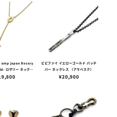
mp japan Rosary
ビビファイ イエローゴールド パッチ
gold- ロザリー ネックレ
バー ネックレス （アラベスク）
 / ゴールド
19,800
¥
20,900