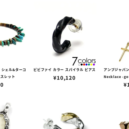
 シェル&ターコ
ビビファイ カラー スパイラル ピアス
アンプジャパン a
レスレット
¥
10,120
Necklace -
00
¥
ス