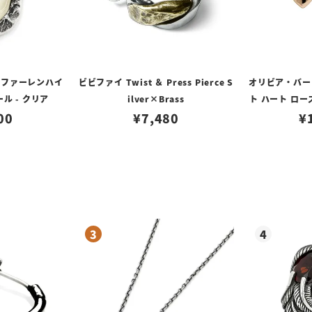
 ファーレンハイ
ビビファイ Twist ＆ Press Pierce S
オリビア・バート
ール - クリア
ilver×Brass
ト ハート ロー
00
¥
7,480
¥