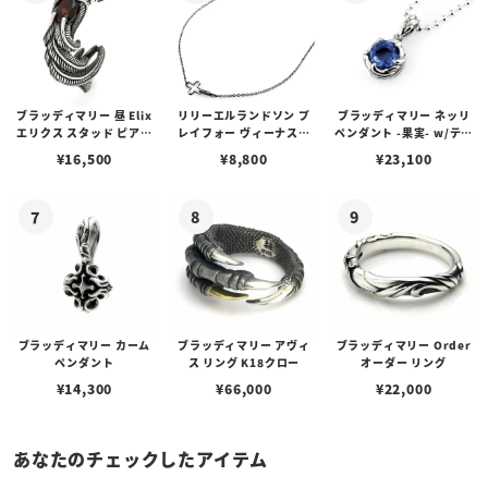
ブラッディマリー 昼 Elix
リリーエルランドソン プ
ブラッディマリー ネッリ
エリクス スタッド ピアス
レイフォー ヴィーナスチ
ペンダント -果実- w/ティ
w/ガーネット
ェーン / VENUS
アフローライト
¥
16,500
¥
8,800
¥
23,100
ブラッディマリー カーム
ブラッディマリー アヴィ
ブラッディマリー Order
ペンダント
ス リング K18クロー
オーダー リング
¥
14,300
¥
66,000
¥
22,000
あなたのチェックしたアイテム