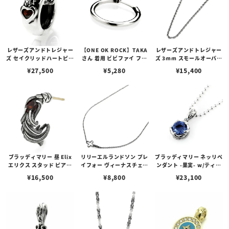
レザーズアンドトレジャー
【ONE OK ROCK】TAKA
レザーズアンドトレジャー
ズ セイクリッドハートピア
さん 着用 ビビファイ フー
ズ 3mm スモールオーバル
ス /ガーネット
プピアス
ビーンズチェーン w/ロブ
¥
27,500
¥
5,280
¥
15,400
スタークラスプ＆LTロゴプ
レート
ブラッディマリー 昼 Elix
リリーエルランドソン プレ
ブラッディマリー ネッリペ
エリクス スタッド ピアス
イフォー ヴィーナスチェー
ンダント -果実- w/ティア
w/ガーネット
ン / VENUS
フローライト
¥
16,500
¥
8,800
¥
23,100