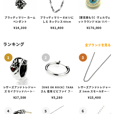
ブラッディマリー カーム
ブラッディマリー Eld いに
【要見積もり】ヴェルヴェ
ペンダント
しえ ネックレス 60cm
ットラウンジ K18 リバテ
ィー ペンダント/ダイヤ/タ
¥
14,300
¥
81,400
¥
176,000
ーコイズ
ランキング
全ブランドを見る
レザーズアンドトレジャー
【ONE OK ROCK】TAKA
レザーズアンドトレジャー
ズ セイクリッドハートピ
さん 着用 ビビファイ フー
ズ 3mm スモールオーバ
アス /ガーネット
プピアス
ルビーンズチェーン w/ロ
¥
27,500
¥
5,280
¥
15,400
ブスタークラスプ＆LTロ
ゴプレート