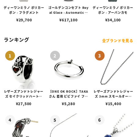
ディーワンミラノ ポリカー
ゴールデンコンセプト Roy
ディーワンミラノ ポリカー
ボン - フラグメント
al Glace - Automatic W
ボン - アーバンカモ
atch / EVSW200 - Sunb
¥
29,700
¥
617,100
¥
34,100
urst Flare
ランキング
全ブランドを見る
レザーズアンドトレジャー
【ONE OK ROCK】TAKA
レザーズアンドトレジャー
ズ セイクリッドハートピ
さん 着用 ビビファイ フー
ズ 3mm スモールオーバ
アス /ガーネット
プピアス
ルビーンズチェーン w/ロ
¥
27,500
¥
5,280
¥
15,400
ブスタークラスプ＆LTロ
ゴプレート