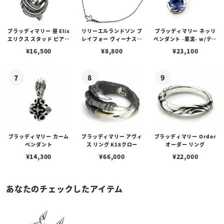
ブラッディマリー 昼 Elix
リリーエルランドソン プ
ブラッディマリー ネッリ
エリクス スタッド ピアス
レイフォー ヴィーナスチ
ペンダント -果実- w/ティ
w/ガーネット
ェーン / VENUS
アフローライト
¥
16,500
¥
8,800
¥
23,100
ブラッディマリー カーム
ブラッディマリー アヴィ
ブラッディマリー Order
ペンダント
ス リング K18クロー
オーダー リング
¥
14,300
¥
66,000
¥
22,000
あなたのチェックしたアイテム