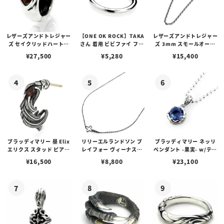
レザーズアンドトレジャー
【ONE OK ROCK】TAKA
レザーズアンドトレジャー
ズ セイクリッドハートピ
さん 着用 ビビファイ フー
ズ 3mm スモールオーバ
アス /ガーネット
プピアス
ルビーンズチェーン w/ロ
¥
27,500
¥
5,280
¥
15,400
ブスタークラスプ＆LTロ
ゴプレート
ブラッディマリー 昼 Elix
リリーエルランドソン プ
ブラッディマリー ネッリ
エリクス スタッド ピアス
レイフォー ヴィーナスチ
ペンダント -果実- w/ティ
w/ガーネット
ェーン / VENUS
アフローライト
¥
16,500
¥
8,800
¥
23,100