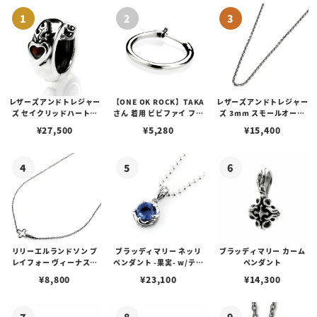
レザーズアンドトレジャー
【ONE OK ROCK】TAKA
レザーズアンドトレジャー
ズ セイクリッドハートピ
さん 着用 ビビファイ フー
ズ 3mm スモールオーバ
アス /ガーネット
プピアス
ルビーンズチェーン w/ロ
¥
27,500
¥
5,280
¥
15,400
ブスタークラスプ＆LTロ
ゴプレート
リリーエルランドソン プ
ブラッディマリー ネッリ
ブラッディマリー カーム
レイフォー ヴィーナスチ
ペンダント -果実- w/ティ
ペンダント
ェーン / VENUS
アフローライト
¥
8,800
¥
23,100
¥
14,300