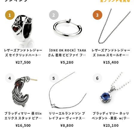
全ブランドを見る
レザーズアンドトレジャー
【ONE OK ROCK】TAKA
レザーズアンドトレジャー
ズ セイクリッドハートピ
さん 着用 ビビファイ フー
ズ 3mm スモールオーバ
アス /ガーネット
プピアス
ルビーンズチェーン w/ロ
¥
27,500
¥
5,280
¥
15,400
ブスタークラスプ＆LTロ
ゴプレート
ブラッディマリー 昼 Elix
リリーエルランドソン プ
ブラッディマリー ネッリ
エリクス スタッド ピアス
レイフォー ヴィーナスチ
ペンダント -果実- w/ティ
w/ガーネット
ェーン / VENUS
アフローライト
¥
16,500
¥
8,800
¥
23,100