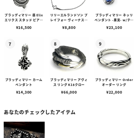
ブラッディマリー 昼 Elix
リリーエルランドソン プ
ブラッディマリー ネッリ
エリクス スタッド ピアス
レイフォー ヴィーナスチ
ペンダント -果実- w/ティ
w/ガーネット
ェーン / VENUS
アフローライト
¥
16,500
¥
8,800
¥
23,100
ブラッディマリー カーム
ブラッディマリー アヴィ
ブラッディマリー Order
ペンダント
ス リング K18クロー
オーダー リング
¥
14,300
¥
66,000
¥
22,000
あなたのチェックしたアイテム