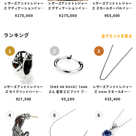
レザーズアンドトレジャー
レザーズアンドトレジャー
レザーズアンドトレジャー
ズ デディケーションインレ
ズ デディケーションインレ
ズ スモールオーバルインレ
イリング w/フレアデリー
イリング w/ポリチーノク
イペンダント/フィリグリ
¥
275,000
¥
275,000
¥
55,000
ホースシュー w/スティン
ロス w/スティングレイ
ーベゼル w/ガーディアン
グレイ（ブラック）
（ブラック）
エンジェル w/サンディッ
ドスティングレイ（レザー
カラー選択可能）
ランキング
全ブランドを見る
レザーズアンドトレジャー
【ONE OK ROCK】TAKA
レザーズアンドトレジャー
ズ セイクリッドハートピ
さん 着用 ビビファイ フー
ズ 3mm スモールオーバ
アス /ガーネット
プピアス
ルビーンズチェーン w/ロ
¥
27,500
¥
5,280
¥
15,400
ブスタークラスプ＆LTロ
ゴプレート