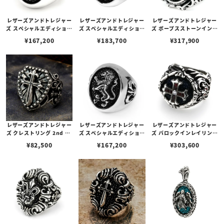
レザーズアンドトレジャー
レザーズアンドトレジャー
レザーズアンドトレジャー
ズ スペシャルエディション
ズ スペシャルエディション
ズ ポープスストーンインレ
リング w/ウルフ w/サンデ
リング w/エスタブリッシ
イリング w/ウルフ/スティ
¥
167,200
¥
183,700
¥
317,900
ィッドスティングレイ（ブ
ュクロス w/ダイヤモンド
ングレイ（ブラック） w/
ラック）
（クロス） w/スティング
ダイヤモンド(サイド)
レイ（ブラック）
レザーズアンドトレジャー
レザーズアンドトレジャー
レザーズアンドトレジャー
ズ クレストリング 2nd w/
ズ スペシャルエディション
ズ バロックインレイリング
ポリチーノクロス
リング w/ライオン w/ステ
w/スパニッシュガレオン
¥
82,500
¥
167,200
¥
303,600
ィングレイ（ブラック）
クロス w/dia/garnet/ga
rnet