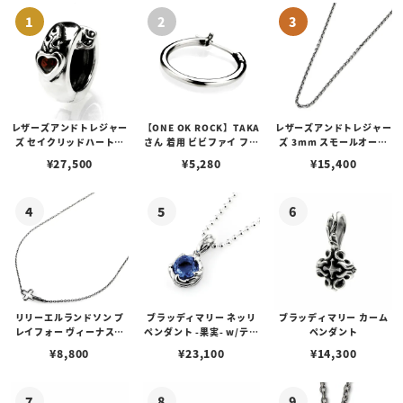
レザーズアンドトレジャー
【ONE OK ROCK】TAKA
レザーズアンドトレジャー
ズ セイクリッドハートピ
さん 着用 ビビファイ フー
ズ 3mm スモールオーバ
アス /ガーネット
プピアス
ルビーンズチェーン w/ロ
¥
27,500
¥
5,280
¥
15,400
ブスタークラスプ＆LTロ
ゴプレート
リリーエルランドソン プ
ブラッディマリー ネッリ
ブラッディマリー カーム
レイフォー ヴィーナスチ
ペンダント -果実- w/ティ
ペンダント
ェーン / VENUS
アフローライト
¥
8,800
¥
23,100
¥
14,300