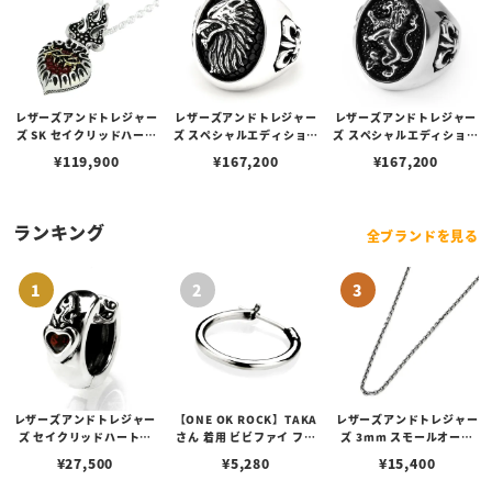
レザーズアンドトレジャー
レザーズアンドトレジャー
レザーズアンドトレジャー
ズ SK セイクリッドハート
ズ スペシャルエディション
ズ スペシャルエディション
ペンダント 2nd/バーガン
リング w/ウルフ w/サンデ
リング w/ライオン w/ステ
¥
119,900
¥
167,200
¥
167,200
ディー（トップのみ）
ィッドスティングレイ（ブ
ィングレイ（ブラック）
ラック）
ランキング
全ブランドを見る
レザーズアンドトレジャー
【ONE OK ROCK】TAKA
レザーズアンドトレジャー
ズ セイクリッドハートピ
さん 着用 ビビファイ フー
ズ 3mm スモールオーバ
アス /ガーネット
プピアス
ルビーンズチェーン w/ロ
¥
27,500
¥
5,280
¥
15,400
ブスタークラスプ＆LTロ
ゴプレート