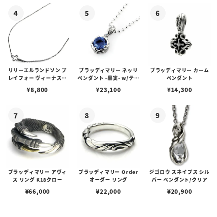
リリーエルランドソン プ
ブラッディマリー ネッリ
ブラッディマリー カーム
レイフォー ヴィーナスチ
ペンダント -果実- w/ティ
ペンダント
ェーン / VENUS
アフローライト
¥
8,800
¥
23,100
¥
14,300
ブラッディマリー アヴィ
ブラッディマリー Order
ジゴロウ スネイプス シル
ス リング K18クロー
オーダー リング
バー ペンダント/クリア
¥
66,000
¥
22,000
¥
20,900