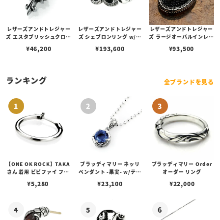
レザーズアンドトレジャー
レザーズアンドトレジャー
レザーズアンドトレジャー
ズ エスタブリッシュクロス
ズ シェブロンリング w/ダ
ズ ラージオーバルインレイ
チャーム w/スカイブルー
イヤモンドパヴェ
ペンダント/フィリグリー
¥
46,200
¥
193,600
¥
93,500
ダイヤモンド
ベゼル w/ポリチーノクロ
ス w/スティングレイ（ブ
ラック）
ランキング
全ブランドを見る
【ONE OK ROCK】TAKA
ブラッディマリー ネッリ
ブラッディマリー Order
さん 着用 ビビファイ フー
ペンダント -果実- w/ティ
オーダー リング
プピアス
アフローライト
¥
5,280
¥
23,100
¥
22,000