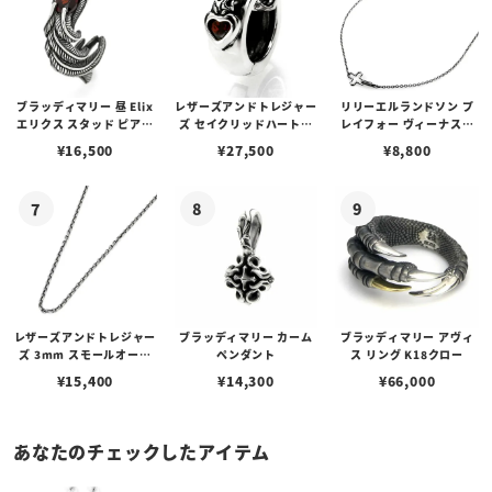
ブラッディマリー 昼 Elix
レザーズアンドトレジャー
リリーエルランドソン プ
エリクス スタッド ピアス
ズ セイクリッドハートピ
レイフォー ヴィーナスチ
w/ガーネット
アス /ガーネット
ェーン / VENUS
¥
16,500
¥
27,500
¥
8,800
レザーズアンドトレジャー
ブラッディマリー カーム
ブラッディマリー アヴィ
ズ 3mm スモールオーバ
ペンダント
ス リング K18クロー
ルビーンズチェーン w/ロ
¥
15,400
¥
14,300
¥
66,000
ブスタークラスプ＆LTロ
ゴプレート
あなたのチェックしたアイテム