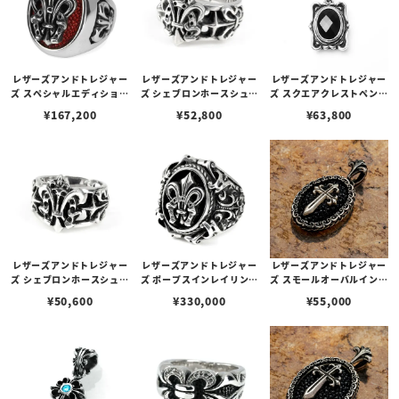
レザーズアンドトレジャー
レザーズアンドトレジャー
レザーズアンドトレジャー
ズ スペシャルエディション
ズ シェブロンホースシュー
ズ スクエアクレストペンダ
リング w/フレアデリーホ
リング L
ント（プレーン） w/オニ
¥
167,200
¥
52,800
¥
63,800
ースシュー
キス（カット）（トップの
み）
レザーズアンドトレジャー
レザーズアンドトレジャー
レザーズアンドトレジャー
ズ シェブロンホースシュー
ズ ポープスインレイリング
ズ スモールオーバルインレ
リング S
w/フレアデリーホースシ
イペンダント/フィリグリ
¥
50,600
¥
330,000
¥
55,000
ュー w/ブラックダイヤモ
ーベゼル w/ポリチーノク
ンド（ホースシュー）/ブ
ロス w/スティングレイ
ラックダイヤモンド（サイ
（ブラック）
ド）