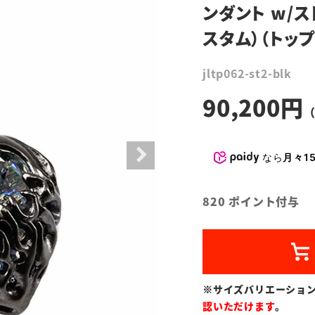
ンダント w/ス
スタム）（トッ
jltp062-st2-blk
90,200
なら
月々15
820
ポイント付与
※サイズバリエーショ
認いただけます
。