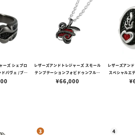
ャーズ シェブロ
レザーズアンドトレジャーズ スモール
レザーズアンド
ンドパヴェ /ブラ
テンプテーションフォビドゥンフルー
スペシャルエデ
タム
100
ツインレイペンダント w/スネーク w/
¥
66,000
イクリッドハー
¥
スティングレイ/レッド（トップのみ）