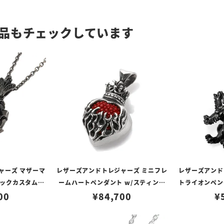
品もチェックしています
ャーズ マザーマ
レザーズアンドトレジャーズ ミニフレ
レザーズアンド
ックカスタム）
ームハートペンダント w/スティング
トライオンペン
み）
00
レイ 2ndエディション レッド（トッ
¥
84,700
ム（
¥
プのみ）