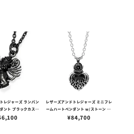
トレジャーズ ランパン
レザーズアンドトレジャーズ ミニフレ
ダント ブラックカスタ
ームハートペンダント w/ストーン 2n
トップのみ）
56,100
dエディション ブラック（トップの
¥
84,700
み）