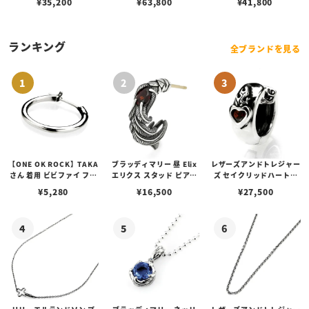
¥
35,200
¥
63,800
¥
41,800
リッドハート w/スティン
ックカスタム
グレイ
ランキング
全ブランドを見る
【ONE OK ROCK】TAKA
ブラッディマリー 昼 Elix
レザーズアンドトレジャー
さん 着用 ビビファイ フー
エリクス スタッド ピアス
ズ セイクリッドハートピ
プピアス
w/ガーネット
アス /ガーネット
¥
5,280
¥
16,500
¥
27,500