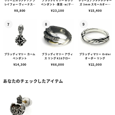
リリーエルランドソン プ
ブラッディマリー ネッリ
レザーズアンドトレジャー
レイフォー ヴィーナスチ
ペンダント -果実- w/ティ
ズ 3mm スモールオーバ
ェーン / VENUS
アフローライト
ルビーンズチェーン w/ロ
¥
8,800
¥
23,100
¥
15,400
ブスタークラスプ＆LTロ
ゴプレート
ブラッディマリー カーム
ブラッディマリー アヴィ
ブラッディマリー Order
ペンダント
ス リング K18クロー
オーダー リング
¥
14,300
¥
66,000
¥
22,000
あなたのチェックしたアイテム