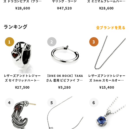
ズ ドラゴンピアス（ブラッ
ヤリング - ラージ
ズ ミニマムフレームハート
クカスタム）
スタッドピアス w/ガーネ
¥
28,600
¥
47,520
¥
28,600
ット
ランキング
全ブランドを見る
レザーズアンドトレジャー
【ONE OK ROCK】TAKA
レザーズアンドトレジャー
ズ セイクリッドハートピ
さん 着用 ビビファイ フー
ズ 3mm スモールオーバ
アス /ガーネット
プピアス
ルビーンズチェーン w/ロ
¥
27,500
¥
5,280
¥
15,400
ブスタークラスプ＆LTロ
ゴプレート