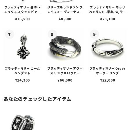
ブラッディマリー 昼 Elix
リリーエルランドソン プ
ブラッディマリー ネッリ
エリクス スタッド ピアス
レイフォー ヴィーナスチ
ペンダント -果実- w/ティ
w/ガーネット
ェーン / VENUS
アフローライト
¥
16,500
¥
8,800
¥
23,100
ブラッディマリー カーム
ブラッディマリー アヴィ
ブラッディマリー Order
ペンダント
ス リング K18クロー
オーダー リング
¥
14,300
¥
66,000
¥
22,000
あなたのチェックしたアイテム