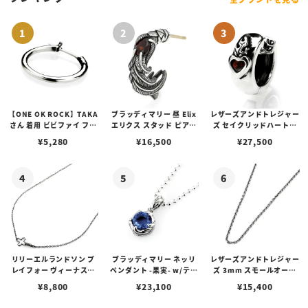
【ONE OK ROCK】TAKA
ブラッディマリー 昼 Elix
レザーズアンドトレジャー
さん 着用 ビビファイ フー
エリクス スタッド ピアス
ズ セイクリッドハートピ
プピアス
w/ガーネット
アス /ガーネット
¥
5,280
¥
16,500
¥
27,500
リリーエルランドソン プ
ブラッディマリー ネッリ
レザーズアンドトレジャー
レイフォー ヴィーナスチ
ペンダント -果実- w/ティ
ズ 3mm スモールオーバ
ェーン / VENUS
アフローライト
ルビーンズチェーン w/ロ
¥
8,800
¥
23,100
¥
15,400
ブスタークラスプ＆LTロ
ゴプレート