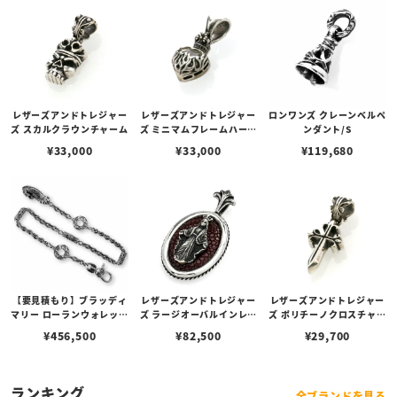
レザーズアンドトレジャー
レザーズアンドトレジャー
ロンワンズ クレーンベルペ
ズ スカルクラウンチャーム
ズ ミニマムフレームハート
ンダント/S
チャーム/キュービックジ
¥
33,000
¥
33,000
¥
119,680
ルコニア
【要見積もり】ブラッディ
レザーズアンドトレジャー
レザーズアンドトレジャー
マリー ローランウォレット
ズ ラージオーバルインレイ
ズ ポリチーノクロスチャー
チェーン
ペンダント w/マザーマリ
ム
¥
456,500
¥
82,500
¥
29,700
ア w/サンディッドスティ
ングレイ（バーガンディ）
ランキング
全ブランドを見る