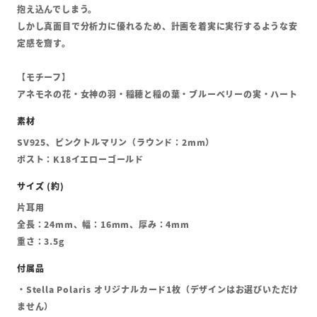
抱え込んでしまう。
しかし真面目で分析力に優れるため、計画を着実に実行するような安
定感を齎す。
【モチーフ】
アネモネの花・女神の羽・稲穂と稲の葉・ブルーベリーの実・ハート
SV925、ピンクトルマリン（ラウンド：2mm）
ポスト：K18イエローゴールド
片耳用
全長：24mm、幅：16mm、厚み：4mm
重さ：3.5g
・Stella Polaris オリジナルカード1枚（デザインはお選びいただけ
ません）