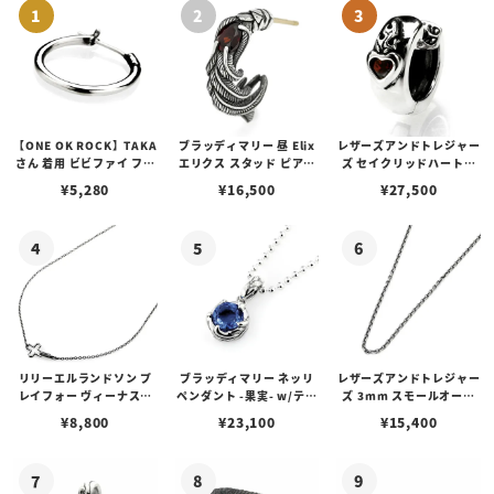
【ONE OK ROCK】TAKA
ブラッディマリー 昼 Elix
レザーズアンドトレジャー
さん 着用 ビビファイ フー
エリクス スタッド ピアス
ズ セイクリッドハートピ
プピアス
w/ガーネット
アス /ガーネット
¥
5,280
¥
16,500
¥
27,500
リリーエルランドソン プ
ブラッディマリー ネッリ
レザーズアンドトレジャー
レイフォー ヴィーナスチ
ペンダント -果実- w/ティ
ズ 3mm スモールオーバ
ェーン / VENUS
アフローライト
ルビーンズチェーン w/ロ
¥
8,800
¥
23,100
¥
15,400
ブスタークラスプ＆LTロ
ゴプレート