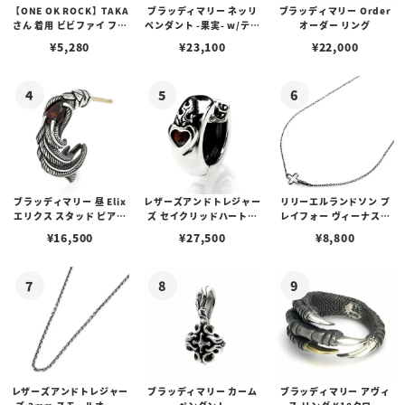
【ONE OK ROCK】TAKA
ブラッディマリー ネッリ
ブラッディマリー Order
さん 着用 ビビファイ フー
ペンダント -果実- w/ティ
オーダー リング
プピアス
アフローライト
¥
5,280
¥
23,100
¥
22,000
ブラッディマリー 昼 Elix
レザーズアンドトレジャー
リリーエルランドソン プ
エリクス スタッド ピアス
ズ セイクリッドハートピ
レイフォー ヴィーナスチ
w/ガーネット
アス /ガーネット
ェーン / VENUS
¥
16,500
¥
27,500
¥
8,800
レザーズアンドトレジャー
ブラッディマリー カーム
ブラッディマリー アヴィ