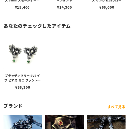
ズ 3mm スモールオーバ
ペンダント
ス リング K18クロー
ルビーンズチェーン w/ロ
¥
15,400
¥
14,300
¥
66,000
ブスタークラスプ＆LTロ
ゴプレート
あなたのチェックしたアイテム
ブラッディマリー EVE イ
ブ ピアス ミニ ファントム
（幻）
¥
36,300
ブランド
すべて見る