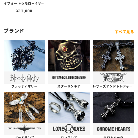
イフォー トゥモローイヤリ
ング ピアス / TOMORRO
¥
11,000
W
ブランド
すべて見る
ブラッディマリー
スターリンギア
レザーズアンドトレジャーズ
ゴッドサンズ
ロンワンズ
クロムハーツ