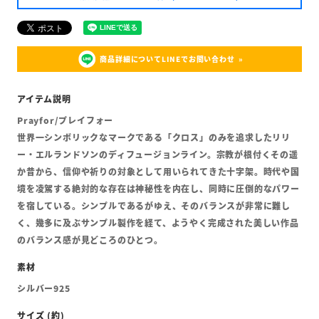
商品詳細についてLINEでお問い合わせ
Prayfor/プレイフォー
世界一シンボリックなマークである「クロス」のみを追求したリリ
ー・エルランドソンのディフュージョンライン。宗教が根付くその遥
か昔から、信仰や祈りの対象として用いられてきた十字架。時代や国
境を凌駕する絶対的な存在は神秘性を内在し、同時に圧倒的なパワー
を宿している。シンプルであるがゆえ、そのバランスが非常に難し
く、幾多に及ぶサンプル製作を経て、ようやく完成された美しい作品
のバランス感が見どころのひとつ。
シルバー925