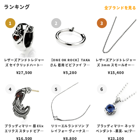
ランキング
全ブランドを見る
レザーズアンドトレジャー
【ONE OK ROCK】TAKA
レザーズアンドトレジャー
ズ セイクリッドハートピ
さん 着用 ビビファイ フー
ズ 3mm スモールオーバ
アス /ガーネット
プピアス
ルビーンズチェーン w/ロ
¥
27,500
¥
5,280
¥
15,400
ブスタークラスプ＆LTロ
ゴプレート
ブラッディマリー 昼 Elix
リリーエルランドソン プ
ブラッディマリー ネッリ
エリクス スタッド ピアス
レイフォー ヴィーナスチ
ペンダント -果実- w/ティ
w/ガーネット
ェーン / VENUS
アフローライト
¥
16,500
¥
8,800
¥
23,100