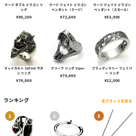
ウージ ダブル ドラゴン リ
ウージ ジェイド ドラゴン
ウージ ジェイド ドラゴン
ング
ペンダント（ラージ）
ペンダント（スモール）
¥
90,200
¥
72,600
¥
53,900
マッドカルト SATAN サタ
クリープ リング Viper
ブラッディマリー フェイバ
ン リング
ー リング
¥
70,400
¥
74,800
¥
22,000
ランキング
全ブランドを見る