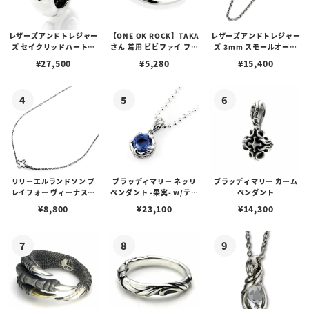
レザーズアンドトレジャー
【ONE OK ROCK】TAKA
レザーズアンドトレジャー
ズ セイクリッドハートピ
さん 着用 ビビファイ フー
ズ 3mm スモールオーバ
アス /ガーネット
プピアス
ルビーンズチェーン w/ロ
¥
27,500
¥
5,280
¥
15,400
ブスタークラスプ＆LTロ
ゴプレート
リリーエルランドソン プ
ブラッディマリー ネッリ
ブラッディマリー カーム
レイフォー ヴィーナスチ
ペンダント -果実- w/ティ
ペンダント
ェーン / VENUS
アフローライト
¥
8,800
¥
23,100
¥
14,300