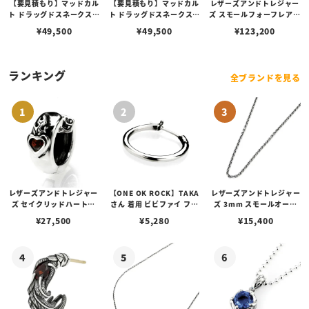
【要見積もり】マッドカル
【要見積もり】マッドカル
レザーズアンドトレジャー
ト ドラッグドスネークスタ
ト ドラッグドスネークスタ
ズ スモールフォーフレアデ
ッドピアス w/アメシスト
ッドピアス w/ガーネット
リーペンダント w/K18 ス
¥
49,500
¥
49,500
¥
123,200
w/ゴールドメルティング
w/ゴールドメルティング
トーンクロス w/ダイヤモ
＆K18ポストカスタム
＆K18ポストカスタム
ンド（トップのみ）
ランキング
全ブランドを見る
レザーズアンドトレジャー
【ONE OK ROCK】TAKA
レザーズアンドトレジャー
ズ セイクリッドハートピ
さん 着用 ビビファイ フー
ズ 3mm スモールオーバ
アス /ガーネット
プピアス
ルビーンズチェーン w/ロ
¥
27,500
¥
5,280
¥
15,400
ブスタークラスプ＆LTロ
ゴプレート