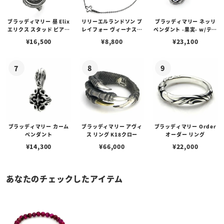
ブラッディマリー 昼 Elix
リリーエルランドソン プ
ブラッディマリー ネッリ
エリクス スタッド ピアス
レイフォー ヴィーナスチ
ペンダント -果実- w/ティ
w/ガーネット
ェーン / VENUS
アフローライト
¥
16,500
¥
8,800
¥
23,100
ブラッディマリー カーム
ブラッディマリー アヴィ
ブラッディマリー Order
ペンダント
ス リング K18クロー
オーダー リング
¥
14,300
¥
66,000
¥
22,000
あなたのチェックしたアイテム