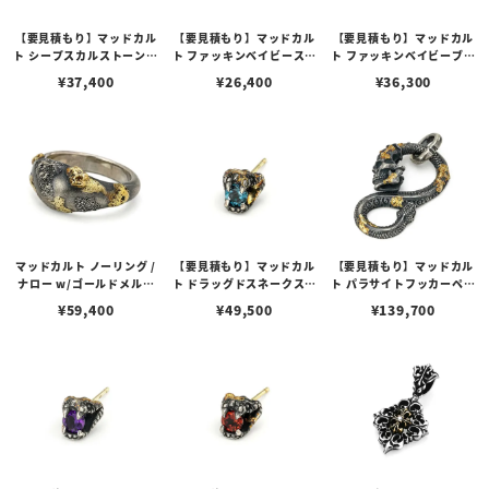
【要見積もり】マッドカル
【要見積もり】マッドカル
【要見積もり】マッドカル
ト シープスカルストーンブ
ト ファッキンベイビースト
ト ファッキンベイビーブレ
レスレット w/カットオニ
ーンブレスレット /ブルー
スレット /ターコイズA w/
¥
37,400
¥
26,400
¥
36,300
キス w/ゴールドメルティ
グリーンタイガーアイ w/
ゴールドメルティングカス
ングカスタム No.01
ゴールドメルティングカス
タム No.01
タム No.01
マッドカルト ノーリング /
【要見積もり】マッドカル
【要見積もり】マッドカル
ナロー w/ゴールドメルテ
ト ドラッグドスネークスタ
ト パラサイトフッカーペン
ィング＆ラスティーカスタ
ッドピアス w/ロンドンブ
ダント w/ゴールドメルテ
¥
59,400
¥
49,500
¥
139,700
ム No.01
ルートパーズ w/ゴールド
ィング＆ラスティーカスタ
メルティング＆K18ポスト
ム No.01
カスタム