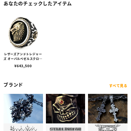
あなたのチェックしたアイテム
レザーズアンドトレジャー
ズ オーバルベゼルスクロー
ルインレイリング w/K18
¥
643,500
ウルフ&クロス＆ロープエ
ッジ/スティングレイ w/ダ
イヤモンド（サイド）（ブ
ラック）
ブランド
すべて見る