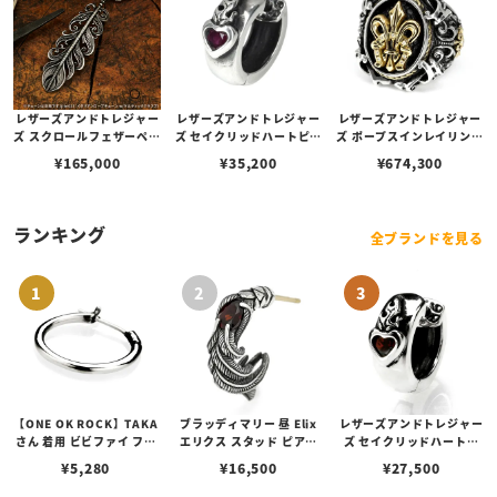
レザーズアンドトレジャー
レザーズアンドトレジャー
レザーズアンドトレジャー
ズ スクロールフェザーペン
ズ セイクリッドハートピア
ズ ポープスインレイリング
ダント w/ダイヤモンドパ
ス w/ルビー
w/K18 フレアデリーホー
¥
165,000
¥
35,200
¥
674,300
ヴェ
スシュー＆サイドクロス＆
ロープエッジ w/ダイヤモ
ンド(ホースシュー/サイド)
w/スティングレイ
ランキング
全ブランドを見る
【ONE OK ROCK】TAKA
ブラッディマリー 昼 Elix
レザーズアンドトレジャー
さん 着用 ビビファイ フー
エリクス スタッド ピアス
ズ セイクリッドハートピ
プピアス
w/ガーネット
アス /ガーネット
¥
5,280
¥
16,500
¥
27,500