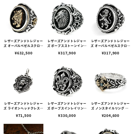
レザーズアンドトレジャー
レザーズアンドトレジャー
レザーズアンドトレジャー
ズ オーバルベゼルスクロー
ズ ポープスストーンインレ
ズ オーバルベゼルスクロー
ルインレイリング w/K18r
イリング w/ウルフ/スティ
ルインレイリング w/ライ
¥
632,500
¥
317,900
¥
317,900
gグリフィン＆クロス＆ロ
ングレイ（ブラック） w/
オン w/ダイヤモンド（サ
ープエッジ w/ブラックダ
ダイヤモンド(サイド)
イド） w/スティングレイ
イヤモンド（サイド）
（ブラック）
レザーズアンドトレジャー
レザーズアンドトレジャー
レザーズアンドトレジャー
ズ ライオンヘッドクレスト
ズ ポープスインレイリング
ズ ノンスタイルリング w/
ペンダント w/ ダイヤモン
w/フレアデリーホースシ
K18 フレアデリークロス
¥
71,500
¥
330,000
¥
204,600
ド（トップのみ）
ュー w/ブラックダイヤモ
w/ブルーダイヤモンド
ンド（ホースシュー）/ブ
ラックダイヤモンド（サイ
ド）