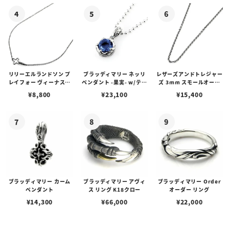
リリーエルランドソン プ
ブラッディマリー ネッリ
レザーズアンドトレジャー
レイフォー ヴィーナスチ
ペンダント -果実- w/ティ
ズ 3mm スモールオーバ
ェーン / VENUS
アフローライト
ルビーンズチェーン w/ロ
¥
8,800
¥
23,100
¥
15,400
ブスタークラスプ＆LTロ
ゴプレート
ブラッディマリー カーム
ブラッディマリー アヴィ
ブラッディマリー Order
ペンダント
ス リング K18クロー
オーダー リング
¥
14,300
¥
66,000
¥
22,000