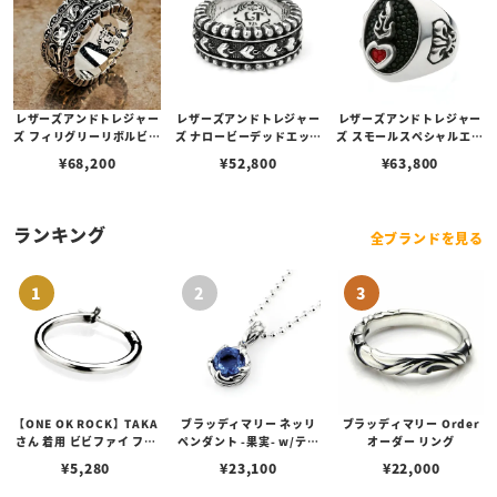
レザーズアンドトレジャー
レザーズアンドトレジャー
レザーズアンドトレジャー
ズ フィリグリーリボルビン
ズ ナロービーデッドエッジ
ズ スモールスペシャルエデ
グリング w/クラシックフ
リボルビングリング w/セ
ィションリング w/セイク
¥
68,200
¥
52,800
¥
63,800
ローラルベルト
イクリッドハートベルト
リッドハート w/スティン
グレイ
ランキング
全ブランドを見る
【ONE OK ROCK】TAKA
ブラッディマリー ネッリ
ブラッディマリー Order
さん 着用 ビビファイ フー
ペンダント -果実- w/ティ
オーダー リング
プピアス
アフローライト
¥
5,280
¥
23,100
¥
22,000