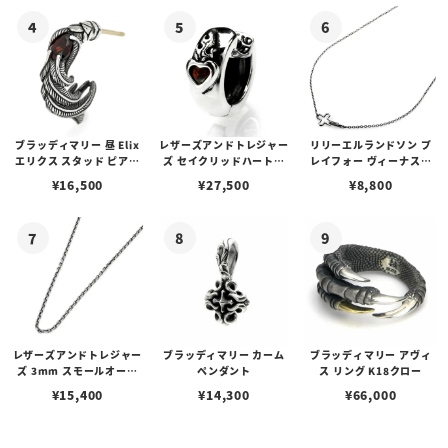
ブラッディマリー 昼 Elix
レザーズアンドトレジャー
リリーエルランドソン プ
エリクス スタッド ピアス
ズ セイクリッドハートピ
レイフォー ヴィーナスチ
w/ガーネット
アス /ガーネット
ェーン / VENUS
¥
16,500
¥
27,500
¥
8,800
レザーズアンドトレジャー
ブラッディマリー カーム
ブラッディマリー アヴィ
ズ 3mm スモールオーバ
ペンダント
ス リング K18クロー
ルビーンズチェーン w/ロ
¥
15,400
¥
14,300
¥
66,000
ブスタークラスプ＆LTロ
ゴプレート