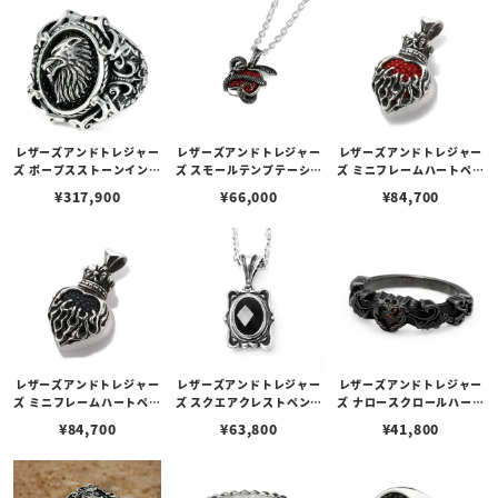
レザーズアンドトレジャー
レザーズアンドトレジャー
レザーズアンドトレジャー
ズ ポープスストーンインレ
ズ スモールテンプテーショ
ズ ミニフレームハートペン
イリング w/ウルフ/スティ
ンフォビドゥンフルーツイ
ダント w/スティングレイ
¥
317,900
¥
66,000
¥
84,700
ングレイ（ブラック） w/
ンレイペンダント w/スネ
2ndエディション レッド
ダイヤモンド(サイド)
ーク w/スティングレイ/レ
（トップのみ）
ッド（トップのみ）
レザーズアンドトレジャー
レザーズアンドトレジャー
レザーズアンドトレジャー
ズ ミニフレームハートペン
ズ スクエアクレストペンダ
ズ ナロースクロールハート
ダント w/スティングレイ
ント（プレーン） w/オニ
リング w/ガーネット ブラ
¥
84,700
¥
63,800
¥
41,800
2ndエディション ブラッ
キス（カット）（トップの
ックカスタム
ク（トップのみ）
み）