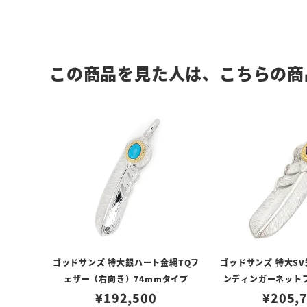
この商品を見た人は、こちらの商
ゴッドサンズ 特大銀ハート金縄TQフ
ゴッドサンズ 特大S
ェザー（右向き）74mmタイプ
ンディンガーネット
¥
192,500
き）74mm
¥
205,