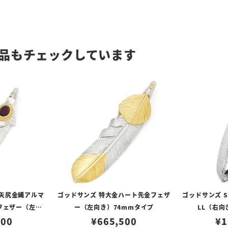
品もチェックしています
V矢尻金縄アルマ
ゴッドサンズ 特大金ハート先金フェザ
ゴッドサンズ 
フェザー（左向
ー（左向き）74mmタイプ
LL（右向
タイプ
700
¥
665,500
¥
1