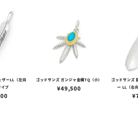
ェザーLL（左向
ゴッドサンズ ガンジャ金縄TQ（小）
ゴッドサンズ 
タイプ
¥
49,500
ー LL（右
500
¥