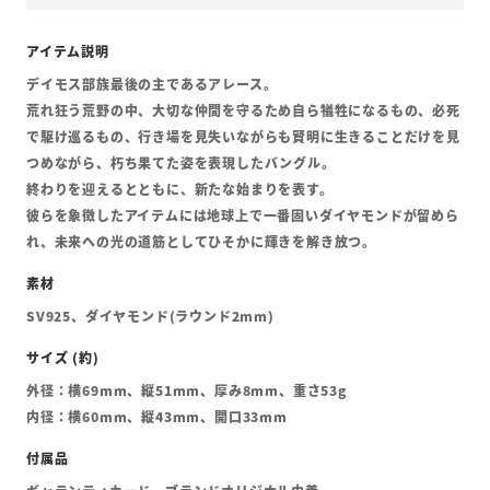
デイモス部族最後の主であるアレース。
荒れ狂う荒野の中、大切な仲間を守るため自ら犠牲になるもの、必死
で駆け巡るもの、行き場を見失いながらも賢明に生きることだけを見
つめながら、朽ち果てた姿を表現したバングル。
終わりを迎えるとともに、新たな始まりを表す。
彼らを象徴したアイテムには地球上で一番固いダイヤモンドが留めら
れ、未来への光の道筋としてひそかに輝きを解き放つ。
SV925、ダイヤモンド(ラウンド2mm)
外径：横69mm、縦51mm、厚み8mm、重さ53g
内径：横60mm、縦43mm、開口33mm