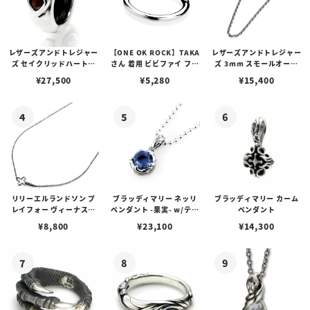
レザーズアンドトレジャー
【ONE OK ROCK】TAKA
レザーズアンドトレジャー
ズ セイクリッドハートピ
さん 着用 ビビファイ フー
ズ 3mm スモールオーバ
アス /ガーネット
プピアス
ルビーンズチェーン w/ロ
¥
27,500
¥
5,280
¥
15,400
ブスタークラスプ＆LTロ
ゴプレート
リリーエルランドソン プ
ブラッディマリー ネッリ
ブラッディマリー カーム
レイフォー ヴィーナスチ
ペンダント -果実- w/ティ
ペンダント
ェーン / VENUS
アフローライト
¥
8,800
¥
23,100
¥
14,300