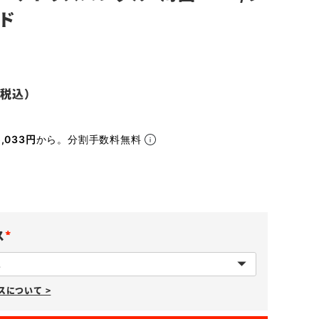
ド
,033円
から。分割手数料無料
ス
(
必
について >
須