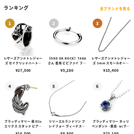
ランキング
全ブランドを見る
レザーズアンドトレジャー
【ONE OK ROCK】TAKA
レザーズアンドトレジャー
ズ セイクリッドハートピ
さん 着用 ビビファイ フー
ズ 3mm スモールオーバ
アス /ガーネット
プピアス
ルビーンズチェーン w/ロ
¥
27,500
¥
5,280
¥
15,400
ブスタークラスプ＆LTロ
ゴプレート
ブラッディマリー 昼 Elix
リリーエルランドソン プ
ブラッディマリー ネッリ
エリクス スタッド ピアス
レイフォー ヴィーナスチ
ペンダント -果実- w/ティ
w/ガーネット
ェーン / VENUS
アフローライト
¥
16,500
¥
8,800
¥
23,100