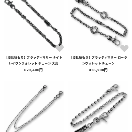
全ての商品
予約商品
セール商品
カテゴリ
ブランド
【要見積もり】ブラッディマリー ナイト
【要見積もり】ブラッディマリー ローラ
価格
レイヴンウォレット チェーン 大烏
ンウォレット チェーン
〜
620,400
456,500
在庫の有無
在庫あり
在庫なしを含む