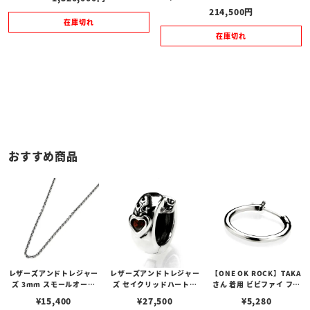
214,500
在庫切れ
在庫切れ
おすすめ商品
レザーズアンドトレジャー
レザーズアンドトレジャー
【ONE OK ROCK】TAKA
ズ 3mm スモールオーバ
ズ セイクリッドハートピ
さん 着用 ビビファイ フー
ルビーンズチェーン w/ロ
アス /ガーネット
プピアス
¥
15,400
¥
27,500
¥
5,280
ブスタークラスプ＆LTロ