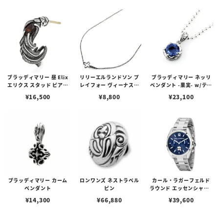
ゴプレート
ブラッディマリー 昼 Elix
リリーエルランドソン プ
ブラッディマリー ネッリ
エリクス スタッド ピアス
レイフォー ヴィーナスチ
ペンダント -果実- w/ティ
w/ガーネット
ェーン / VENUS
アフローライト
¥
16,500
¥
8,800
¥
23,100
ブラッディマリー カーム
ロンワンズ ネストラペル
カール・ラガーフェルド
ペンダント
ピン
ラウンド エッセンシャル -
マルチ ブルー サンレイ ア
¥
14,300
¥
66,880
¥
39,600
イコン ダイヤル シルバー