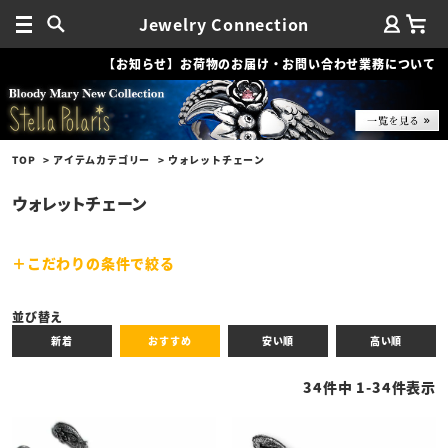
Jewelry Connection
【お知らせ】お荷物のお届け・お問い合わせ業務について
TOP
アイテムカテゴリー
ウォレットチェーン
ウォレットチェーン
こだわりの条件で絞る
キーワード
並び替え
新着
おすすめ
安い順
高い順
性別
34
件中
1
-
34
件表示
商品タイプ