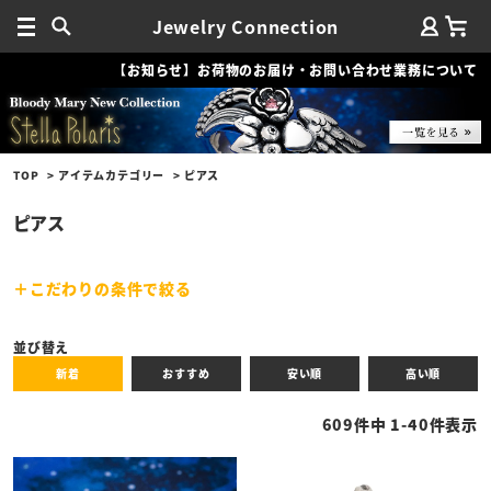
Jewelry Connection
【お知らせ】お荷物のお届け・お問い合わせ業務について
TOP
アイテムカテゴリー
ピアス
ピアス
こだわりの条件で絞る
キーワード
並び替え
新着
おすすめ
安い順
高い順
性別
609
件中
1
-
40
件表示
商品タイプ