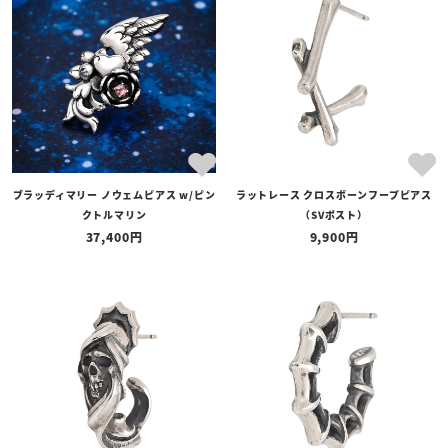
全ての商品
予約商品
セール商品
カテゴリ
ブランド
ブラッディマリー ノウェムピアス w/ピン
ラットレース クロスボーンフープピアス
価格
クトルマリン
（SVポスト）
〜
37,400
9,900
在庫の有無
在庫あり
在庫なしを含む