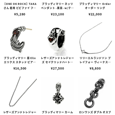
【ONE OK ROCK】TAKA
ブラッディマリー ネッリ
ブラッディマリー Order
さん 着用 ビビファイ フー
ペンダント -果実- w/ティ
オーダー リング
プピアス
アフローライト
¥
5,280
¥
23,100
¥
22,000
ブラッディマリー 昼 Elix
レザーズアンドトレジャー
リリーエルランドソン プ
エリクス スタッド ピアス
ズ セイクリッドハートピ
レイフォー ヴィーナスチ
w/ガーネット
アス /ガーネット
ェーン / VENUS
¥
16,500
¥
27,500
¥
8,800
レザーズアンドトレジャー
ブラッディマリー カーム
ロンワンズ ダブル オスプ