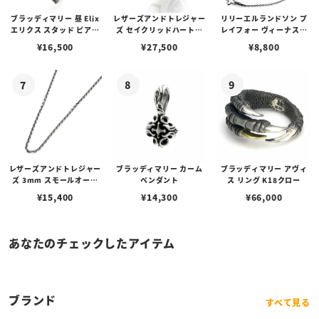
ブラッディマリー 昼 Elix
レザーズアンドトレジャー
リリーエルランドソン プ
エリクス スタッド ピアス
ズ セイクリッドハートピ
レイフォー ヴィーナスチ
w/ガーネット
アス /ガーネット
ェーン / VENUS
¥
16,500
¥
27,500
¥
8,800
レザーズアンドトレジャー
ブラッディマリー カーム
ブラッディマリー アヴィ
ズ 3mm スモールオーバ
ペンダント
ス リング K18クロー
ルビーンズチェーン w/ロ
¥
15,400
¥
14,300
¥
66,000
ブスタークラスプ＆LTロ
ゴプレート
あなたのチェックしたアイテム
ブランド
すべて見る