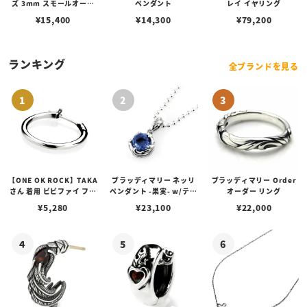
ズ 3mm スモールオーバ
ペンダント
レイ イヤリング
ルビーンズチェーン w/ロ
¥
15,400
¥
14,300
¥
79,200
ブスタークラスプ＆LTロ
ゴプレート
ランキング
全ブランドを見る
【ONE OK ROCK】TAKA
ブラッディマリー ネッリ
ブラッディマリー Order
さん 着用 ビビファイ フー
ペンダント -果実- w/ティ
オーダー リング
プピアス
アフローライト
¥
5,280
¥
23,100
¥
22,000