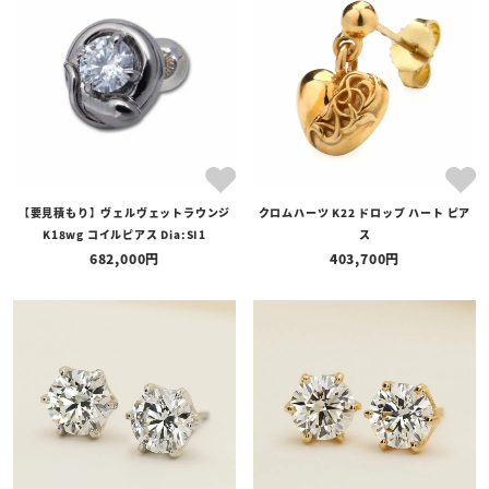
全ての商品
予約商品
セール商品
カテゴリ
ブランド
【要見積もり】ヴェルヴェットラウンジ
クロムハーツ K22 ドロップ ハート ピア
価格
K18wg コイルピアス Dia:SI1
ス
〜
682,000
403,700
在庫の有無
在庫あり
在庫なしを含む