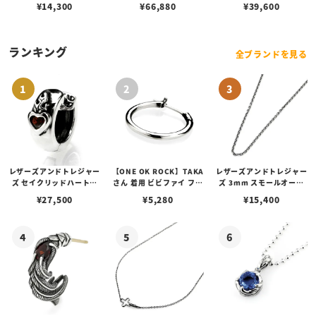
マルチ ブルー サンレイ ア
¥
14,300
¥
66,880
¥
39,600
イコン ダイヤル シルバー
ランキング
全ブランドを見る
レザーズアンドトレジャー
【ONE OK ROCK】TAKA
レザーズアンドトレジャー
ズ セイクリッドハートピ
さん 着用 ビビファイ フー
ズ 3mm スモールオーバ
アス /ガーネット
プピアス
ルビーンズチェーン w/ロ
¥
27,500
¥
5,280
¥
15,400
ブスタークラスプ＆LTロ
ゴプレート