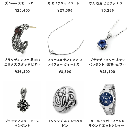
ズ 3mm スモールオーバ
ズ セイクリッドハートピ
さん 着用 ビビファイ フー
ルビーンズチェーン w/ロ
アス /ガーネット
プピアス
¥
15,400
¥
27,500
¥
5,280
ブスタークラスプ＆LTロ
ゴプレート
ブラッディマリー 昼 Elix
リリーエルランドソン プ
ブラッディマリー ネッリ
エリクス スタッド ピアス
レイフォー ヴィーナスチ
ペンダント -果実- w/ティ
w/ガーネット
ェーン / VENUS
アフローライト
¥
16,500
¥
8,800
¥
23,100
ブラッディマリー カーム
ロンワンズ ネストラペル
カール・ラガーフェルド
ペンダント
ピン
ラウンド エッセンシャル -