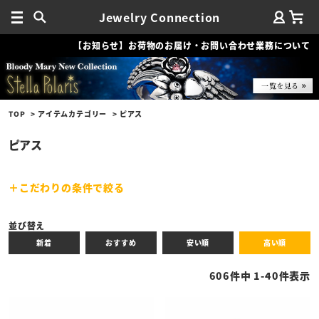
Jewelry Connection
【お知らせ】お荷物のお届け・お問い合わせ業務について
TOP
アイテムカテゴリー
ピアス
ピアス
こだわりの条件で絞る
キーワード
並び替え
新着
おすすめ
安い順
高い順
性別
606
件中
1
-
40
件表示
商品タイプ