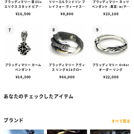
ブラッディマリー 昼 Elix
リリーエルランドソン プ
ブラッディマリー ネッリ
エリクス スタッド ピアス
レイフォー ヴィーナスチ
ペンダント -果実- w/ティ
w/ガーネット
ェーン / VENUS
アフローライト
¥
16,500
¥
8,800
¥
23,100
ブラッディマリー カーム
ブラッディマリー アヴィ
ブラッディマリー Order
ペンダント
ス リング K18クロー
オーダー リング
¥
14,300
¥
66,000
¥
22,000
あなたのチェックしたアイテム
ブランド
すべて見る