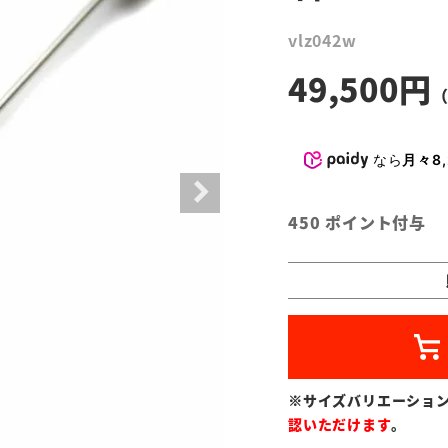
vlz042w
49,500
なら
月々8,
450
ポイント付与
※サイズバリエーショ
認いただけます
。