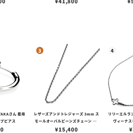
00
¥
41,800
¥
TAKAさん 着用
レザーズアンドトレジャーズ 3mm ス
リリーエルラ
ープピアス
モールオーバルビーンズチェーン w/
ヴィーナスチ
80
ロブスタークラスプ＆LTロゴプレート
¥
15,400
¥