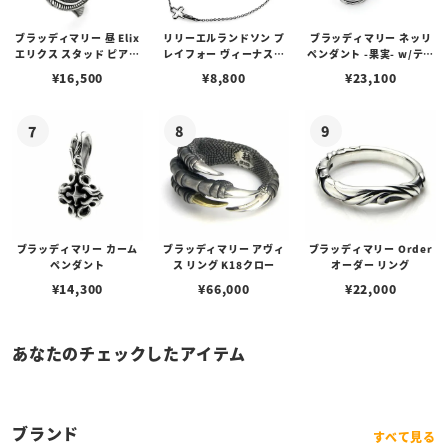
ブラッディマリー 昼 Elix
リリーエルランドソン プ
ブラッディマリー ネッリ
エリクス スタッド ピアス
レイフォー ヴィーナスチ
ペンダント -果実- w/ティ
w/ガーネット
ェーン / VENUS
アフローライト
¥
16,500
¥
8,800
¥
23,100
ブラッディマリー カーム
ブラッディマリー アヴィ
ブラッディマリー Order
ペンダント
ス リング K18クロー
オーダー リング
¥
14,300
¥
66,000
¥
22,000
あなたのチェックしたアイテム
ブランド
すべて見る