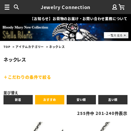
Jewelry Connection
【お知らせ】お荷物のお届け・お問い合わせ業務について
TOP
アイテムカテゴリー
ネックレス
ネックレス
こだわりの条件で絞る
キーワード
並び替え
新着
おすすめ
安い順
高い順
性別
255
件中
201
-
240
件表示
商品タイプ