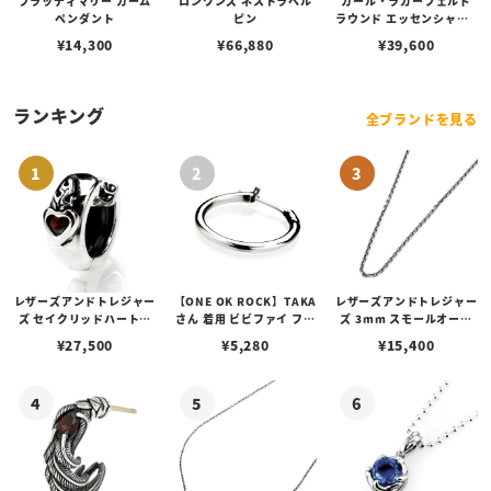
ブラッディマリー カーム
ロンワンズ ネストラペル
カール・ラガーフェルド
ペンダント
ピン
ラウンド エッセンシャル -
マルチ ブルー サンレイ ア
¥
14,300
¥
66,880
¥
39,600
イコン ダイヤル シルバー
ランキング
全ブランドを見る
レザーズアンドトレジャー
【ONE OK ROCK】TAKA
レザーズアンドトレジャー
ズ セイクリッドハートピ
さん 着用 ビビファイ フー
ズ 3mm スモールオーバ
アス /ガーネット
プピアス
ルビーンズチェーン w/ロ
¥
27,500
¥
5,280
¥
15,400
ブスタークラスプ＆LTロ
ゴプレート