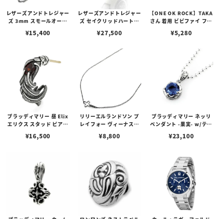
レザーズアンドトレジャー
レザーズアンドトレジャー
【ONE OK ROCK】TAKA
ズ 3mm スモールオーバ
ズ セイクリッドハートピ
さん 着用 ビビファイ フー
ルビーンズチェーン w/ロ
アス /ガーネット
プピアス
¥
15,400
¥
27,500
¥
5,280
ブスタークラスプ＆LTロ
ゴプレート
ブラッディマリー 昼 Elix
リリーエルランドソン プ
ブラッディマリー ネッリ
エリクス スタッド ピアス
レイフォー ヴィーナスチ
ペンダント -果実- w/ティ
w/ガーネット
ェーン / VENUS
アフローライト
¥
16,500
¥
8,800
¥
23,100