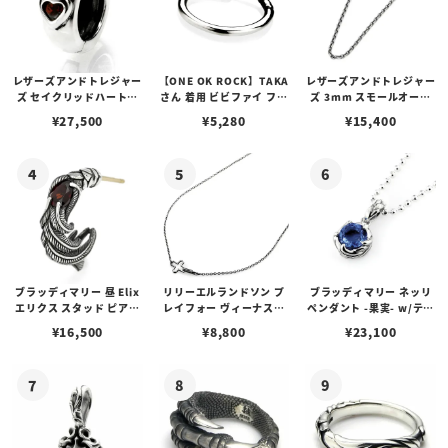
レザーズアンドトレジャー
【ONE OK ROCK】TAKA
レザーズアンドトレジャー
ズ セイクリッドハートピ
さん 着用 ビビファイ フー
ズ 3mm スモールオーバ
アス /ガーネット
プピアス
ルビーンズチェーン w/ロ
¥
27,500
¥
5,280
¥
15,400
ブスタークラスプ＆LTロ
ゴプレート
ブラッディマリー 昼 Elix
リリーエルランドソン プ
ブラッディマリー ネッリ
エリクス スタッド ピアス
レイフォー ヴィーナスチ
ペンダント -果実- w/ティ
w/ガーネット
ェーン / VENUS
アフローライト
¥
16,500
¥
8,800
¥
23,100