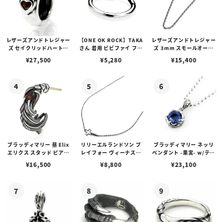
レザーズアンドトレジャー
【ONE OK ROCK】TAKA
レザーズアンドトレジャー
ズ セイクリッドハートピ
さん 着用 ビビファイ フー
ズ 3mm スモールオーバ
アス /ガーネット
プピアス
ルビーンズチェーン w/ロ
¥
27,500
¥
5,280
¥
15,400
ブスタークラスプ＆LTロ
ゴプレート
ブラッディマリー 昼 Elix
リリーエルランドソン プ
ブラッディマリー ネッリ
エリクス スタッド ピアス
レイフォー ヴィーナスチ
ペンダント -果実- w/ティ
w/ガーネット
ェーン / VENUS
アフローライト
¥
16,500
¥
8,800
¥
23,100