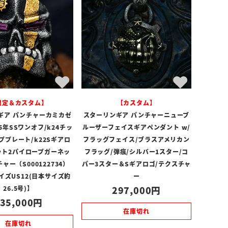
限定＆カスタム】
【カスタム】
ギア パンチャーカミカゼ
スターリンギア パンチャーニューブ
25年SSワンオフ/k24チッ
ルーザーフェイスギアペンダント w/
ププレート/k22Sギアロ
フラッグフェイス/ブラスアメリカン
ット2パイロープガーネッ
フラッグ/弾痕/シルバー1スター/コ
ャー（S000122734）
パー3スター＆Sギアロゴ/テクスチャ
イズUS12(日本サイズ約
ー
26.5号)】
297,000
35,000
在庫切れ
在庫切れ