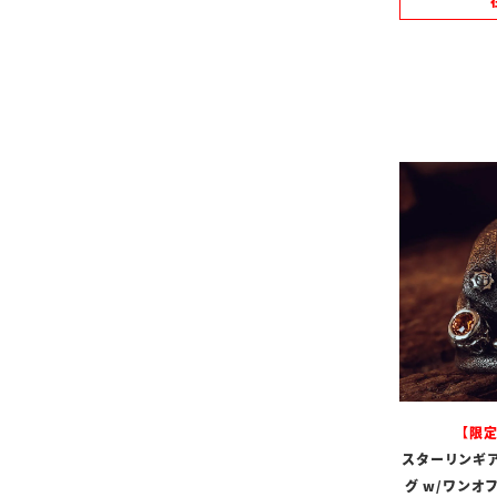
【限
スターリンギア
グ w/ワンオ