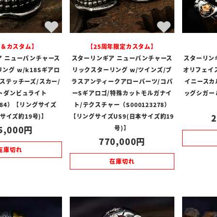
定＆カスタム】
【25周年限定カスタム】
ア ニューパンチャース
スターリンギア ニューパンチャース
スターリン
ング w/k18Sギアロ
リックスターリング w/ツインズ/ブ
オリフェイ
/ステッチーズ/スカー/
ラスアンティークアローパーツ/コパ
イニースカ
トダンビュライト
ーSギアロゴ/特殊カットモルガナイ
ッグシガー
3284）【リングサイズ
ト/テクスチャー（S000123278）
本サイズ約19号)】
【リングサイズUS9(日本サイズ約19
2
5,000
号)】
770,000
在庫切れ
在庫切れ