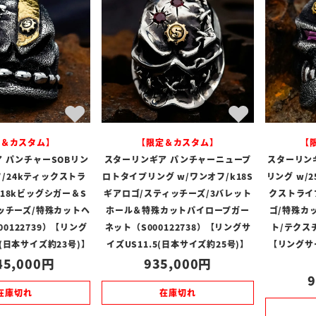
定＆カスタム】
【限定＆カスタム】
【
 パンチャーSOBリン
スターリンギア パンチャーニュープ
スターリン
フ/24kティックストラ
ロトタイプリング w/ワンオフ/k18S
リング w/
18kビッグシガー＆S
ギアロゴ/スティッチーズ/3バレット
クストライ
ッチーズ/特殊カットヘ
ホール＆特殊カットパイロープガー
ゴ/特殊カ
0122739）【リング
ネット（S000122738）【リングサ
ト/テクスチ
5(日本サイズ約23号)】
イズUS11.5(日本サイズ約25号)】
【リングサ
45,000
935,000
9
在庫切れ
在庫切れ