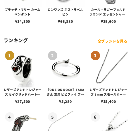
ブラッディマリー カーム
ロンワンズ ネストラペル
カール・ラガーフェルド
ペンダント
ピン
ラウンド エッセンシャル -
マルチ ブルー サンレイ ア
¥
14,300
¥
66,880
¥
39,600
イコン ダイヤル シルバー
ランキング
全ブランドを見る
レザーズアンドトレジャー
【ONE OK ROCK】TAKA
レザーズアンドトレジャー
ズ セイクリッドハートピ
さん 着用 ビビファイ フー
ズ 3mm スモールオーバ
アス /ガーネット
プピアス
ルビーンズチェーン w/ロ
¥
27,500
¥
5,280
¥
15,400
ブスタークラスプ＆LTロ
ゴプレート