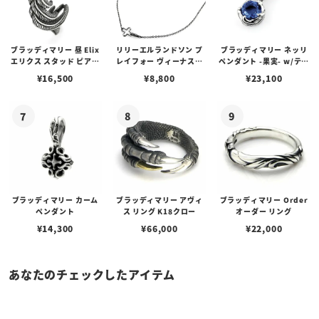
ブラッディマリー 昼 Elix
リリーエルランドソン プ
ブラッディマリー ネッリ
エリクス スタッド ピアス
レイフォー ヴィーナスチ
ペンダント -果実- w/ティ
w/ガーネット
ェーン / VENUS
アフローライト
¥
16,500
¥
8,800
¥
23,100
ブラッディマリー カーム
ブラッディマリー アヴィ
ブラッディマリー Order
ペンダント
ス リング K18クロー
オーダー リング
¥
14,300
¥
66,000
¥
22,000
あなたのチェックしたアイテム