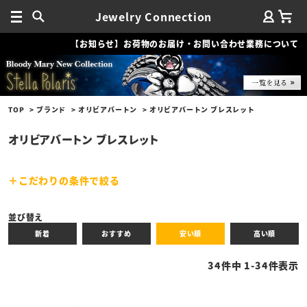
Jewelry Connection
【お知らせ】お荷物のお届け・お問い合わせ業務について
TOP
ブランド
オリビアバートン
オリビアバートン ブレスレット
オリビアバートン ブレスレット
こだわりの条件で絞る
キーワード
並び替え
新着
おすすめ
安い順
高い順
性別
34
件中
1
-
34
件表示
商品タイプ