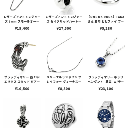
レザーズアンドトレジャー
レザーズアンドトレジャー
【ONE OK ROCK】TAKA
ズ 3mm スモールオーバ
ズ セイクリッドハートピ
さん 着用 ビビファイ フー
ルビーンズチェーン w/ロ
アス /ガーネット
プピアス
¥
15,400
¥
27,500
¥
5,280
ブスタークラスプ＆LTロ
ゴプレート
ブラッディマリー 昼 Elix
リリーエルランドソン プ
ブラッディマリー ネッリ
エリクス スタッド ピアス
レイフォー ヴィーナスチ
ペンダント -果実- w/ティ
w/ガーネット
ェーン / VENUS
アフローライト
¥
16,500
¥
8,800
¥
23,100