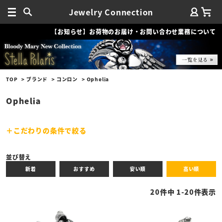
Jewelry Connection
【お知らせ】お荷物のお届け・お問い合わせ業務について
TOP
ブランド
コンロン
Ophelia
Ophelia
こだわりの条件で絞る
キーワード
並び替え
新着
おすすめ
安い順
高い順
性別
20
件中
1
-
20
件表示
商品タイプ