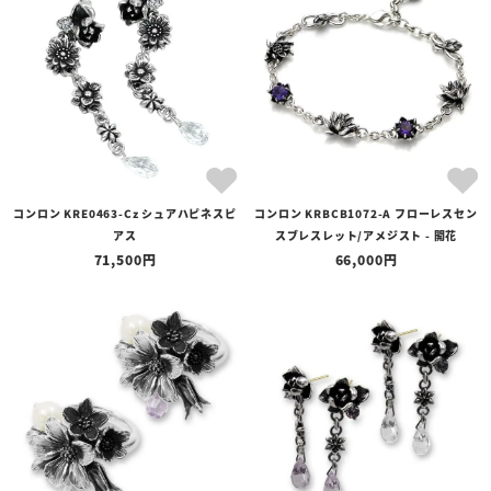
全ての商品
予約商品
セール商品
カテゴリ
ブランド
コンロン KRE0463-Cz シュアハピネスピ
コンロン KRBCB1072-A フローレスセン
価格
アス
スブレスレット/アメジスト - 開花
〜
71,500
66,000
在庫の有無
在庫あり
在庫なしを含む