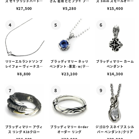
ズ セイクリッドハートピ
さん 着用 ビビファイ フー
ズ 3mm スモールオーバ
アス /ガーネット
プピアス
ルビーンズチェーン w/ロ
¥
27,500
¥
5,280
¥
15,400
ブスタークラスプ＆LTロ
ゴプレート
リリーエルランドソン プ
ブラッディマリー ネッリ
ブラッディマリー カーム
レイフォー ヴィーナスチ
ペンダント -果実- w/ティ
ペンダント
ェーン / VENUS
アフローライト
¥
8,800
¥
23,100
¥
14,300
ブラッディマリー アヴィ
ブラッディマリー Order
ジゴロウ スネイプス シル
ス リング K18クロー
オーダー リング
バー ペンダント/クリア