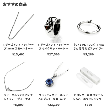
おすすめ商品
レザーズアンドトレジャー
レザーズアンドトレジャー
【ONE OK ROCK】TAKA
ズ 3mm スモールオーバ
ズ セイクリッドハートピ
さん 着用 ビビファイ フー
ルビーンズチェーン w/ロ
アス /ガーネット
プピアス
¥
15,400
¥
27,500
¥
5,280
ブスタークラスプ＆LTロ
ゴプレート
リリーエルランドソン プ
ブラッディマリー ネッリ
ビヨンクール オリジナル
レイフォー ヴィーナスチ
ペンダント -果実- w/ティ
シルバーポリッシュクリー
ェーン / VENUS
アフローライト
ナー（ペーストポリッシ
¥
8,800
¥
23,100
¥
660
ュ）