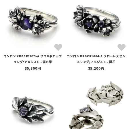
全ての商品
予約商品
セール商品
カテゴリ
ブランド
コンロン KRBCR1073-A フロルドロップ
コンロン KRBCR1064-A フローレスセン
価格
リング/アメシスト - 花の雫
スリング/アメジスト - 開花
〜
30,800
35,200
在庫の有無
在庫あり
在庫なしを含む