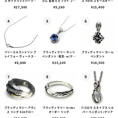
ズ セイクリッドハートピ
さん 着用 ビビファイ フー
ズ 3mm スモールオーバ
アス /ガーネット
プピアス
ルビーンズチェーン w/ロ
¥
27,500
¥
5,280
¥
15,400
ブスタークラスプ＆LTロ
ゴプレート
リリーエルランドソン プ
ブラッディマリー ネッリ
ブラッディマリー カーム
レイフォー ヴィーナスチ
ペンダント -果実- w/ティ
ペンダント
ェーン / VENUS
アフローライト
¥
8,800
¥
23,100
¥
14,300
ブラッディマリー アヴィ
ブラッディマリー Order
ジゴロウ スネイプス シル
ス リング K18クロー
オーダー リング
バー ペンダント/クリア