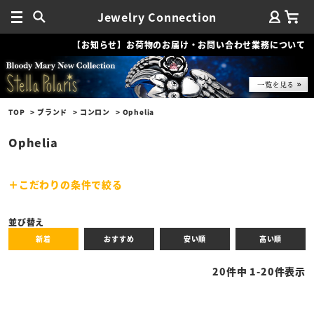
Jewelry Connection
【お知らせ】お荷物のお届け・お問い合わせ業務について
TOP
ブランド
コンロン
Ophelia
Ophelia
こだわりの条件で絞る
キーワード
並び替え
新着
おすすめ
安い順
高い順
性別
20
件中
1
-
20
件表示
商品タイプ