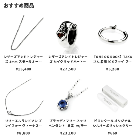
おすすめ商品
レザーズアンドトレジャー
レザーズアンドトレジャー
【ONE OK ROCK】TAKA
ズ 3mm スモールオーバ
ズ セイクリッドハートピ
さん 着用 ビビファイ フー
ルビーンズチェーン w/ロ
アス /ガーネット
プピアス
¥
15,400
¥
27,500
¥
5,280
ブスタークラスプ＆LTロ
ゴプレート
リリーエルランドソン プ
ブラッディマリー ネッリ
ビヨンクール オリジナル
レイフォー ヴィーナスチ
ペンダント -果実- w/ティ
シルバーポリッシュクリー
ェーン / VENUS
アフローライト
ナー（ペーストポリッシ
¥
8,800
¥
23,100
¥
660
ュ）