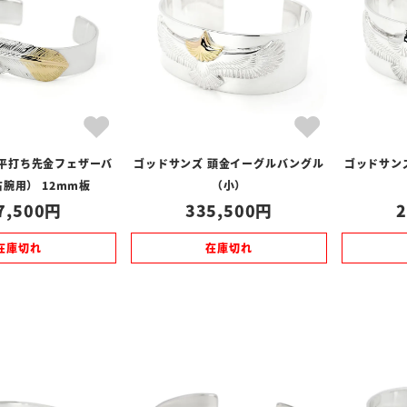
 平打ち先金フェザーバ
ゴッドサンズ 頭金イーグルバングル
ゴッドサンズ
腕用） 12mm板
（小）
7,500
335,500
2
在庫切れ
在庫切れ