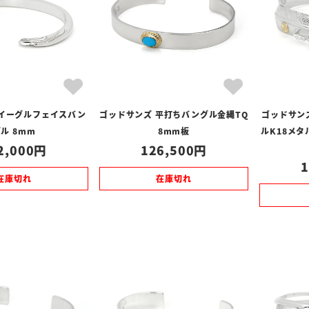
 イーグルフェイスバン
ゴッドサンズ 平打ちバングル金縄TQ
ゴッドサン
ル 8mm
8mm板
ルK18メタ
2,000
126,500
1
在庫切れ
在庫切れ