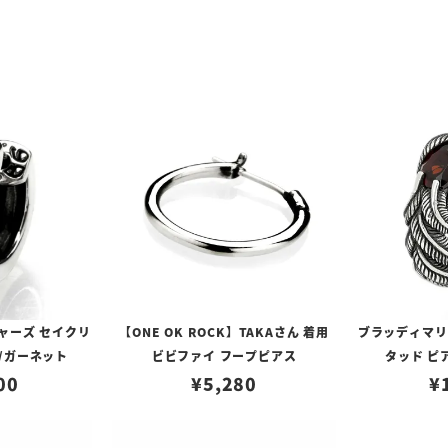
ャーズ セイクリ
【ONE OK ROCK】TAKAさん 着用
ブラッディマリー 
/ガーネット
ビビファイ フープピアス
タッド ピ
00
¥
5,280
¥