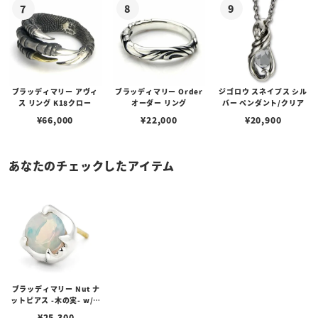
ブラッディマリー アヴィ
ブラッディマリー Order
ジゴロウ スネイプス シル
ス リング K18クロー
オーダー リング
バー ペンダント/クリア
¥
66,000
¥
22,000
¥
20,900
あなたのチェックしたアイテム
ブラッディマリー Nut ナ
ットピアス -木の実- w/ホ
ワイトオパール
¥
25,300