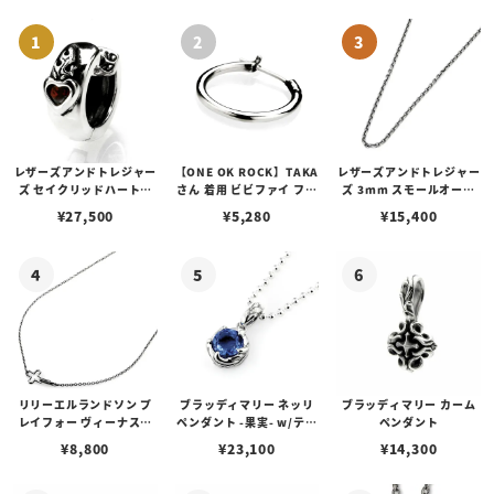
レザーズアンドトレジャー
【ONE OK ROCK】TAKA
レザーズアンドトレジャー
ズ セイクリッドハートピ
さん 着用 ビビファイ フー
ズ 3mm スモールオーバ
アス /ガーネット
プピアス
ルビーンズチェーン w/ロ
¥
27,500
¥
5,280
¥
15,400
ブスタークラスプ＆LTロ
ゴプレート
リリーエルランドソン プ
ブラッディマリー ネッリ
ブラッディマリー カーム
レイフォー ヴィーナスチ
ペンダント -果実- w/ティ
ペンダント
ェーン / VENUS
アフローライト
¥
8,800
¥
23,100
¥
14,300